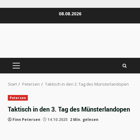
Zum
08.08.2026
Inhalt
springen
PRIMÄRES
MENÜ
Start
Petersen
Taktisch in den 3. Tag des Münsterlandopen
Petersen
Taktisch in den 3. Tag des Münsterlandopen
Finn Petersen
14.10.2025
2 Min. gelesen