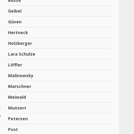
Busse
Geibel
Güven
Hertneck
Holzberger
Lara Schulze
Löffler
Malinowsky
Marschner
Meiwald
r
Munzert
n
Petersen
Post