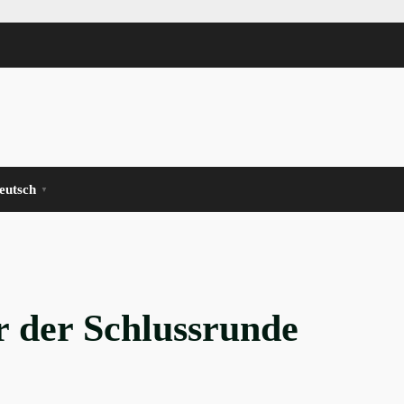
eutsch
▼
 der Schlussrunde