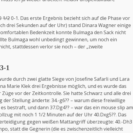
0
1/2
0-1. Das erste Ergebnis bezieht sich auf die Phase vor
noch drei Sekunden auf der Uhr) stand Dinara Wagner einige
v komfortablen Bedenkzeit konnte Bulmaga den Sack nicht
llte Bulmaga wohl unbedingt gewinnen, um noch ein
icht, stattdessen verlor sie noch – der „zweite
3-1
urde durch zwei glatte Siege von Josefine Safarli und Lara
a Marie Klek drei Ergebnisse möglich, und es wurde das
 Züge vor der Zeitkontrolle. Sie hatte Schwarz und alle drei
der Stellung änderte: 34.-g6?? – warum diese freiwillige
s bestraft, und dann 37.Dg4?? – war das ein mouse slip am
llzug mit noch 1 1/2 Minuten auf der Uhr 40.Dxg5??. Das
e Verteidigung gegen weißen Mattangriff überzeugte: 40.-Dh3
o, statt die Gegnerin (die es zwischenzeitlich vielleicht