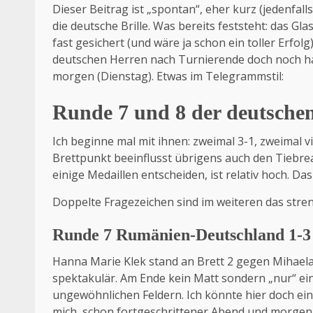
Dieser Beitrag ist „spontan“, eher kurz (jedenfall
die deutsche Brille. Was bereits feststeht: das Gla
fast gesichert (und wäre ja schon ein toller Erfolg
deutschen Herren nach Turnierende doch noch halb
morgen (Dienstag). Etwas im Telegrammstil:
Runde 7 und 8 der deutsch
Ich beginne mal mit ihnen: zweimal 3-1, zweimal vie
Brettpunkt beeinflusst übrigens auch den Tiebrea
einige Medaillen entscheiden, ist relativ hoch. D
Doppelte Fragezeichen sind im weiteren das stren
Runde 7 Rumänien-Deutschland 1-3
Hanna Marie Klek stand an Brett 2 gegen Mihael
spektakulär. Am Ende kein Matt sondern „nur“ ei
ungewöhnlichen Feldern. Ich könnte hier doch ei
mich, schon fortgeschrittener Abend und morgen m