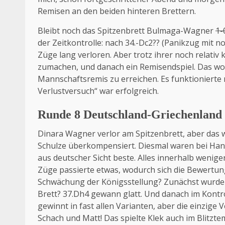
Remisen an den beiden hinteren Brettern.
Bleibt noch das Spitzenbrett Bulmaga-Wagner
1-
der Zeitkontrolle: nach 34.-Dc2?? (Panikzug mit 
Züge lang verloren. Aber trotz ihrer noch relati
zumachen, und danach ein Remisendspiel. Das wo
Mannschaftsremis zu erreichen. Es funktionierte n
Verlustversuch“ war erfolgreich.
Runde 8 Deutschland-Griechenland 
Dinara Wagner verlor am Spitzenbrett, aber das w
Schulze überkompensiert. Diesmal waren bei Hann
aus deutscher Sicht beste. Alles innerhalb weniger
Züge passierte etwas, wodurch sich die Bewertung 
Schwächung der Königsstellung? Zunächst wurde e
Brett? 37.Dh4 gewann glatt. Und danach im Kontro
gewinnt in fast allen Varianten, aber die einzig
Schach und Matt! Das spielte Klek auch im Blitztemp