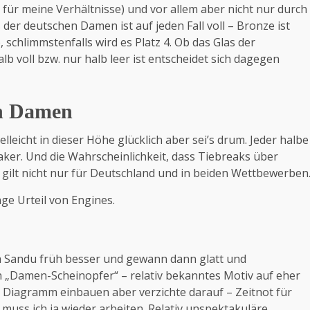
s für meine Verhältnisse) und vor allem aber nicht nur durch
s der deutschen Damen ist auf jeden Fall voll – Bronze ist
), schlimmstenfalls wird es Platz 4. Ob das Glas der
 voll bzw. nur halb leer ist entscheidet sich dagegen
en Damen
lleicht in dieser Höhe glücklich aber sei’s drum. Jeder halbe
ker. Und die Wahrscheinlichkeit, dass Tiebreaks über
as gilt nicht nur für Deutschland und in beiden Wettbewerben
ge Urteil von Engines.
a Sandu früh besser und gewann dann glatt und
n „Damen-Scheinopfer“ – relativ bekanntes Motiv auf eher
n Diagramm einbauen aber verzichte darauf – Zeitnot für
uss ich ja wieder arbeiten. Relativ unspektakuläre