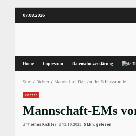
Zum
07.08.2026
Inhalt
springen
Home
Impressum
Datenschutzerklärung
D
Start
Richter
Mannschaft-EMs vor der Schlussrunde
Richter
Mannschaft-EMs vor
Thomas Richter
13.10.2025
5 Min. gelesen