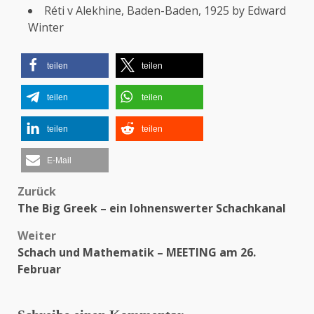
Réti v Alekhine, Baden-Baden, 1925 by Edward
Winter
teilen
teilen
teilen
teilen
teilen
teilen
E-Mail
Zurück
Beitragsnavigation
The Big Greek – ein lohnenswerter Schachkanal
Weiter
Schach und Mathematik – MEETING am 26.
Februar