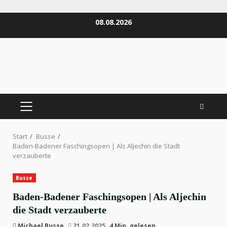
Zum
08.08.2026
Inhalt
springen
PRIMÄRES
MENÜ
Start
Busse
Baden-Badener Faschingsopen | Als Aljechin die Stadt
verzauberte
Busse
Baden-Badener Faschingsopen | Als Aljechin
die Stadt verzauberte
Michael Busse
21.02.2025
4 Min. gelesen