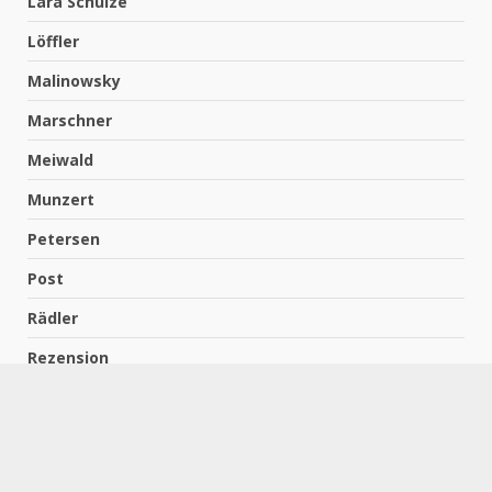
Lara Schulze
Löffler
Malinowsky
Marschner
Meiwald
Munzert
Petersen
Post
Rädler
Rezension
Richter
Schach für Kids
Schirmbeck