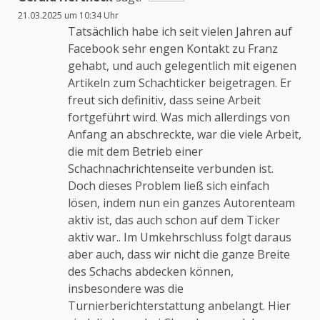
21.03.2025 um 10:34 Uhr
Das „Echte-Person“-Abzeichen!
Tatsächlich habe ich seit vielen Jahren auf
Facebook sehr engen Kontakt zu Franz
gehabt, und auch gelegentlich mit eigenen
Anti-Spam von CleanTalk
Artikeln zum Schachticker beigetragen. Er
freut sich definitiv, dass seine Arbeit
fortgeführt wird. Was mich allerdings von
Anfang an abschreckte, war die viele Arbeit,
die mit dem Betrieb einer
Schachnachrichtenseite verbunden ist.
Doch dieses Problem ließ sich einfach
lösen, indem nun ein ganzes Autorenteam
aktiv ist, das auch schon auf dem Ticker
aktiv war.. Im Umkehrschluss folgt daraus
aber auch, dass wir nicht die ganze Breite
des Schachs abdecken können,
insbesondere was die
Turnierberichterstattung anbelangt. Hier