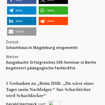
teilen
teilen
teilen
teilen
teilen
teilen
E-Mail
Zurück
Beitragsnavigation
Schachhaus in Magdeburg eingeweiht
Weiter
Ausgebucht: Erfolgreiches SfK-Seminar in Berlin
begeistert pädagogische Fachkräfte
1 Gedanken zu „
Beim DSB: „Du wirst eines
Tages mein Nachfolger.“ Aus Schachticker
wird Schachkicker
“
Gerald Hertneck
sagt: