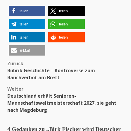
teilen
teilen
teilen
teilen
teilen
teilen
E-Mail
Zurück
Beitragsnavigation
Rubrik Geschichte – Kontroverse zum
Rauchverbot am Brett
Weiter
Deutschland erhält Senioren-
Mannschaftsweltmeisterschaft 2027, sie geht
nach Magdeburg
4 Gedanken zu „
Birk Fischer wird Deutscher