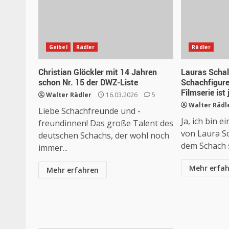
Geibel
Rädler
Rädler
Christian Glöckler mit 14 Jahren
Lauras Scha
schon Nr. 15 der DWZ-Liste
Schachfigur
Filmserie ist
Walter Rädler
16.03.2026
5
Walter Rädl
Liebe Schachfreunde und -
Ja, ich bin 
freundinnen! Das große Talent des
von Laura Sc
deutschen Schachs, der wohl noch
dem Schach s
immer...
Mehr erfa
Mehr erfahren