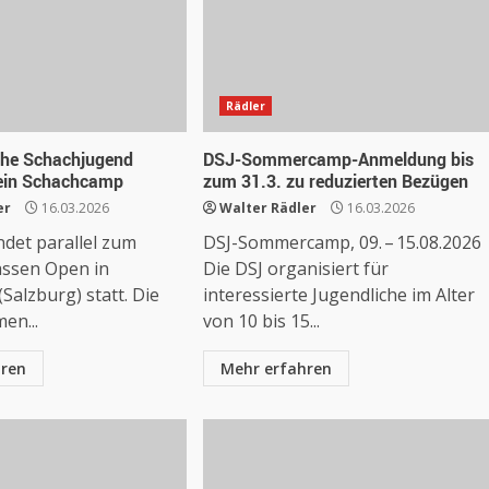
Rädler
che Schachjugend
DSJ-Sommercamp-Anmeldung bis
ein Schachcamp
zum 31.3. zu reduzierten Bezügen
er
16.03.2026
Walter Rädler
16.03.2026
ndet parallel zum
DSJ-Sommercamp, 09. – 15.08.2026
ssen Open in
Die DSJ organisiert für
Salzburg) statt. Die
interessierte Jugendliche im Alter
en...
von 10 bis 15...
hren
Mehr erfahren