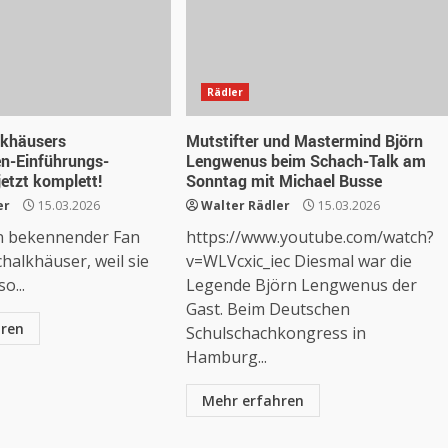
Rädler
lkhäusers
Mutstifter und Mastermind Björn
en-Einführungs-
Lengwenus beim Schach-Talk am
 jetzt komplett!
Sonntag mit Michael Busse
er
15.03.2026
Walter Rädler
15.03.2026
ein bekennender Fan
https://www.youtube.com/watch?
halkhäuser, weil sie
v=WLVcxic_iec Diesmal war die
o...
Legende Björn Lengwenus der
Gast. Beim Deutschen
hren
Schulschachkongress in
Hamburg...
Mehr erfahren