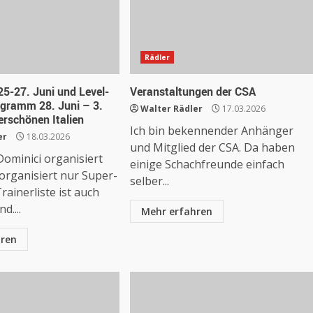
Rädler
25-27. Juni und Level-
Veranstaltungen der CSA
gramm 28. Juni – 3.
Walter Rädler
17.03.2026
erschönen Italien
Ich bin bekennender Anhänger
er
18.03.2026
und Mitglied der CSA. Da haben
ominici organisiert
einige Schachfreunde einfach
organisiert nur Super-
selber...
rainerliste ist auch
d....
Mehr erfahren
hren