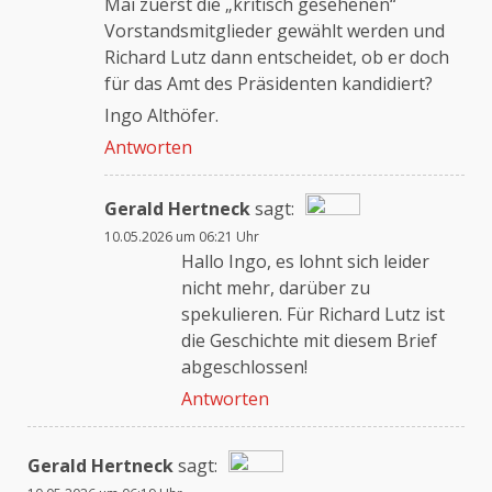
Mai zuerst die „kritisch gesehenen“
Vorstandsmitglieder gewählt werden und
Richard Lutz dann entscheidet, ob er doch
für das Amt des Präsidenten kandidiert?
Ingo Althöfer.
Antworten
Gerald Hertneck
sagt:
10.05.2026 um 06:21 Uhr
Das „Echte-Person“-Abzeichen!
Hallo Ingo, es lohnt sich leider
nicht mehr, darüber zu
spekulieren. Für Richard Lutz ist
Anti-Spam von CleanTalk
die Geschichte mit diesem Brief
abgeschlossen!
Antworten
Gerald Hertneck
sagt: