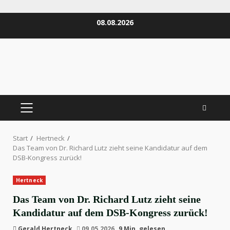
Zum
08.08.2026
Inhalt
springen
PRIMÄRES
MENÜ
Start
Hertneck
Das Team von Dr. Richard Lutz zieht seine Kandidatur auf dem
DSB-Kongress zurück!
Hertneck
Das Team von Dr. Richard Lutz zieht seine
Kandidatur auf dem DSB-Kongress zurück!
Gerald Hertneck
09.05.2026
9 Min. gelesen