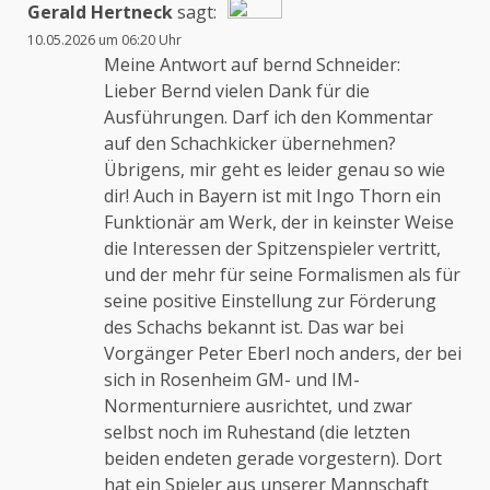
Gerald Hertneck
sagt:
10.05.2026 um 06:20 Uhr
Das „Echte-Person“-Abzeichen!
Meine Antwort auf bernd Schneider:
Lieber Bernd vielen Dank für die
Ausführungen. Darf ich den Kommentar
Anti-Spam von CleanTalk
auf den Schachkicker übernehmen?
Übrigens, mir geht es leider genau so wie
dir! Auch in Bayern ist mit Ingo Thorn ein
Funktionär am Werk, der in keinster Weise
die Interessen der Spitzenspieler vertritt,
und der mehr für seine Formalismen als für
seine positive Einstellung zur Förderung
des Schachs bekannt ist. Das war bei
Vorgänger Peter Eberl noch anders, der bei
sich in Rosenheim GM- und IM-
Normenturniere ausrichtet, und zwar
selbst noch im Ruhestand (die letzten
beiden endeten gerade vorgestern). Dort
hat ein Spieler aus unserer Mannschaft