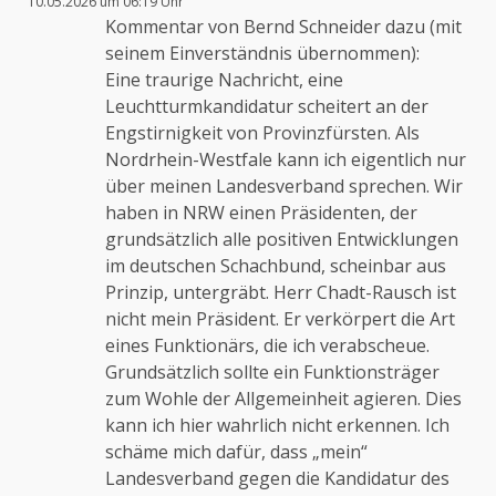
10.05.2026 um 06:19 Uhr
Das „Echte-Person“-Abzeichen!
Kommentar von Bernd Schneider dazu (mit
seinem Einverständnis übernommen):
Eine traurige Nachricht, eine
Anti-Spam von CleanTalk
Leuchtturmkandidatur scheitert an der
Engstirnigkeit von Provinzfürsten. Als
Nordrhein-Westfale kann ich eigentlich nur
über meinen Landesverband sprechen. Wir
haben in NRW einen Präsidenten, der
grundsätzlich alle positiven Entwicklungen
im deutschen Schachbund, scheinbar aus
Prinzip, untergräbt. Herr Chadt-Rausch ist
nicht mein Präsident. Er verkörpert die Art
eines Funktionärs, die ich verabscheue.
Grundsätzlich sollte ein Funktionsträger
zum Wohle der Allgemeinheit agieren. Dies
kann ich hier wahrlich nicht erkennen. Ich
schäme mich dafür, dass „mein“
Landesverband gegen die Kandidatur des