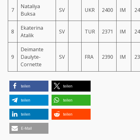
Nataliya
7
SV
UKR
2400
IM
24
Buksa
Ekaterina
8
SV
TUR
2371
IM
24
Atalik
Deimante
9
Daulyte-
SV
FRA
2390
IM
23
Cornette
teilen
teilen
teilen
teilen
teilen
teilen
E-Mail