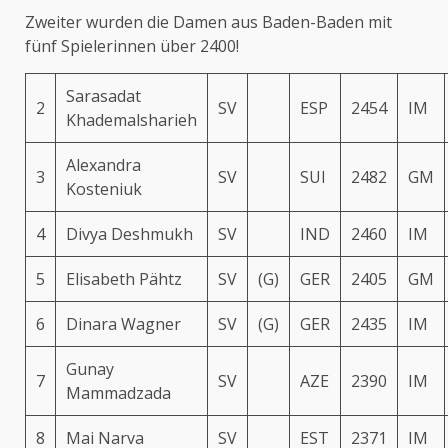
Zweiter wurden die Damen aus Baden-Baden mit
fünf Spielerinnen über 2400!
Sarasadat
2
SV
ESP
2454
IM
Khademalsharieh
Alexandra
3
SV
SUI
2482
GM
Kosteniuk
4
Divya Deshmukh
SV
IND
2460
IM
5
Elisabeth Pähtz
SV
(G)
GER
2405
GM
6
Dinara Wagner
SV
(G)
GER
2435
IM
Gunay
7
SV
AZE
2390
IM
Mammadzada
8
Mai Narva
SV
EST
2371
IM