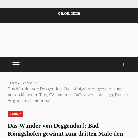
Zum
06.08.2026
Inhalt
springen
PRIMÄRES
MENÜ
Start
Rädler
Das Wunder von Deggendorf: Bad Königshofen gewinnt zum
dritten Male den Titel, SV Hemer mit 3xTrunz hält die Liga, Familie
Peglau steigt leider ab!
Rädler
Das Wunder von Deggendorf: Bad
Königshofen gewinnt zum dritten Male den