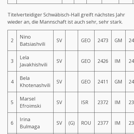
Titelverteidiger Schwäbisch-Hall greift nächstes Jahr
wieder an, die Mannschaft ist auch sehr, sehr stark.
Nino
2
SV
GEO
2473
GM
24
Batsiashvili
Lela
3
SV
GEO
2426
IM
24
Javakhishvili
Bela
4
SV
GEO
2411
GM
24
Khotenashvili
Marsel
5
SV
ISR
2372
IM
23
Efroimski
Irina
6
SV
(G)
ROU
2377
IM
23
Bulmaga