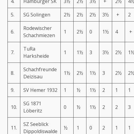
4.
Hamburger SK
3½
2½
3½
+
2½
4
5.
SG Solingen
2½
2½
2½
3½
+
2
Rodewischer
6.
1
2½
0
1½
4
+
Schachmiezen
TuRa
7.
1
1½
3
3½
2½
1
Harksheide
Schachfreunde
8.
1½
2½
1½
3
2½
2
Deizisau
9.
SV Hemer 1932
1
½
1½
2
1
1
SG 1871
10.
0
½
1½
2
2
3
Löberitz
SZ Seeblick
11.
½
1
0
2
1
1
Dippoldiswalde