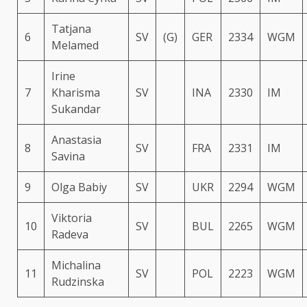
Tatjana
6
SV
(G)
GER
2334
WGM
Melamed
Irine
7
Kharisma
SV
INA
2330
IM
Sukandar
Anastasia
8
SV
FRA
2331
IM
Savina
9
Olga Babiy
SV
UKR
2294
WGM
Viktoria
10
SV
BUL
2265
WGM
Radeva
Michalina
11
SV
POL
2223
WGM
Rudzinska