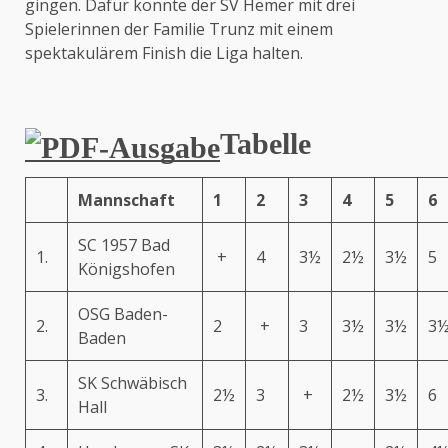
gingen. Dafür konnte der SV Hemer mit drei
Spielerinnen der Familie Trunz mit einem
spektakulärem Finish die Liga halten.
Tabelle
Mannschaft
1
2
3
4
5
6
SC 1957 Bad
1.
+
4
3½
2½
3½
5
Königshofen
OSG Baden-
2.
2
+
3
3½
3½
3
Baden
SK Schwäbisch
3.
2½
3
+
2½
3½
6
Hall