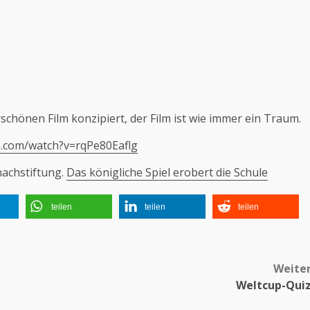
chönen Film konzipiert, der Film ist wie immer ein Traum.
e.com/watch?v=rqPe80Eaflg
hachstiftung.
Das königliche Spiel erobert die Schule
teilen
teilen
teilen
Weite
Weltcup-Qui