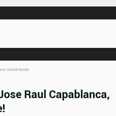
e er Schach lernte!
 Jose Raul Capablanca,
e!