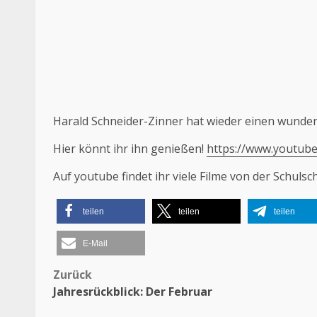
Harald Schneider-Zinner hat wieder einen wunders
Hier könnt ihr ihn genießen!
https://www.youtub
Auf youtube findet ihr viele Filme von der Schulsc
teilen
teilen
teilen
E-Mail
Beitragsnavigation
Zurück
Jahresrückblick: Der Februar