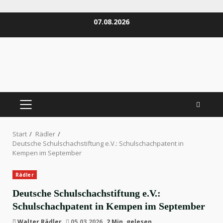
Zum
07.08.2026
Inhalt
springen
PRIMÄRES
MENÜ
Start
Rädler
Deutsche Schulschachstiftung e.V.: Schulschachpatent in
Kempen im September
Rädler
Deutsche Schulschachstiftung e.V.:
Schulschachpatent in Kempen im September
Walter Rädler
05.03.2026
2 Min. gelesen