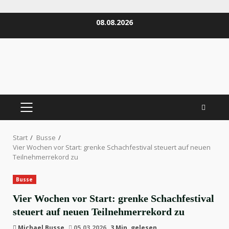
Zum
08.08.2026
Inhalt
springen
PRIMÄRES
MENÜ
Start
Busse
Vier Wochen vor Start: grenke Schachfestival steuert auf neuen
Teilnehmerrekord zu
Busse
Vier Wochen vor Start: grenke Schachfestival
steuert auf neuen Teilnehmerrekord zu
Michael Busse
05.03.2026
3 Min. gelesen