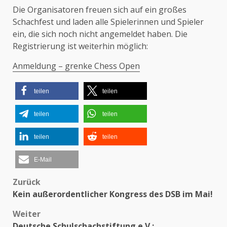
Die Organisatoren freuen sich auf ein großes
Schachfest und laden alle Spielerinnen und Spieler
ein, die sich noch nicht angemeldet haben. Die
Registrierung ist weiterhin möglich:
Anmeldung – grenke Chess Open
teilen
teilen
teilen
teilen
teilen
teilen
E-Mail
Zurück
Beitragsnavigation
Kein außerordentlicher Kongress des DSB im Mai!
Weiter
Deutsche Schulschachstiftung e.V.: