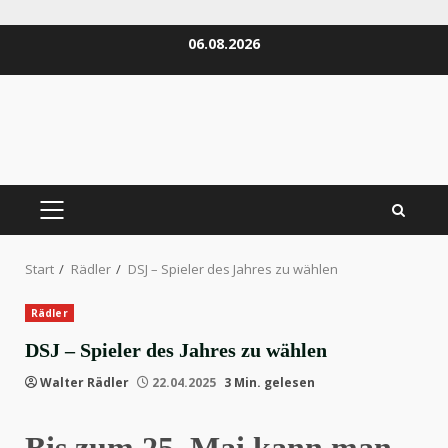
Zum
06.08.2026
Inhalt
springen
PRIMÄRES
MENÜ
Start
Rädler
DSJ – Spieler des Jahres zu wählen
Rädler
DSJ – Spieler des Jahres zu wählen
Walter Rädler
22.04.2025
3 Min. gelesen