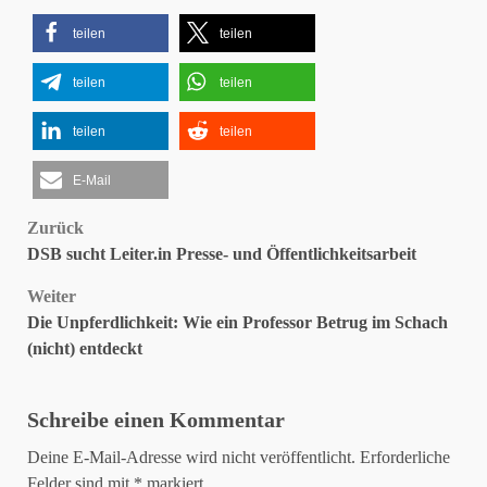
teilen
teilen
teilen
teilen
teilen
teilen
E-Mail
Beitragsnavigation
Zurück
DSB sucht Leiter.in Presse- und Öffentlichkeitsarbeit
Weiter
Die Unpferdlichkeit: Wie ein Professor Betrug im Schach
(nicht) entdeckt
Schreibe einen Kommentar
Deine E-Mail-Adresse wird nicht veröffentlicht.
Erforderliche
Felder sind mit
*
markiert