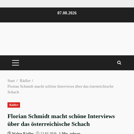
Zum
07.08.2026
Inhalt
springen
PRIMÄRES
MENÜ
Start
Rädler
Florian Schmidt macht schöne Interviews über das österreichische
Schach
Rädler
Florian Schmidt macht schöne Interviews
über das österreichische Schach
Walter Rädler
12.03.2026
1 Min. gelesen