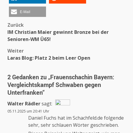
E-Mail
Beitragsnavigation
Zurück
IM Christian Maier gewinnt Bronze bei der
Senioren-WM Ü65!
Weiter
Laras Blog: Platz 2 beim Leer Open
2 Gedanken zu „
Frauenschachin Bayern:
Vergleichtskampf Schwaben gegen
Unterfranken
“
Walter Rädler
sagt:
05.11.2025 um 20:41 Uhr
Das „Echte-Person“-Abzeichen!
Daniel Fuchs hat im Schachfeld.de folgende
sehr, sehr schlauen Wörter geschrieben.