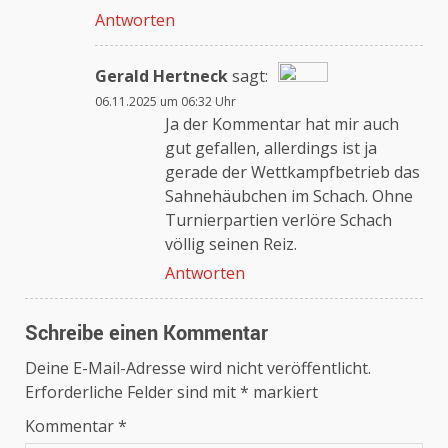
Antworten
Gerald Hertneck
sagt:
06.11.2025 um 06:32 Uhr
Das „Echte-Person“-Abzeichen!
Ja der Kommentar hat mir auch
gut gefallen, allerdings ist ja
gerade der Wettkampfbetrieb das
Anti-Spam von CleanTalk
Sahnehäubchen im Schach. Ohne
Turnierpartien verlöre Schach
völlig seinen Reiz.
Antworten
Schreibe einen Kommentar
Deine E-Mail-Adresse wird nicht veröffentlicht.
Erforderliche Felder sind mit
*
markiert
Kommentar
*