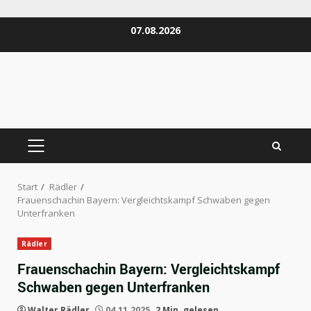
Zum
07.08.2026
Inhalt
springen
PRIMÄRES
MENÜ
Start
Rädler
Frauenschachin Bayern: Vergleichtskampf Schwaben gegen
Unterfranken
Rädler
Frauenschachin Bayern: Vergleichtskampf
Schwaben gegen Unterfranken
Walter Rädler
04.11.2025
2 Min. gelesen