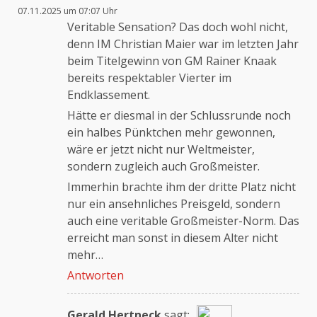
07.11.2025 um 07:07 Uhr
Das „Echte-Person“-Abzeichen!
Veritable Sensation? Das doch wohl nicht,
denn IM Christian Maier war im letzten Jahr
beim Titelgewinn von GM Rainer Knaak
Anti-Spam von CleanTalk
bereits respektabler Vierter im
Endklassement.
Hätte er diesmal in der Schlussrunde noch
ein halbes Pünktchen mehr gewonnen,
wäre er jetzt nicht nur Weltmeister,
sondern zugleich auch Großmeister.
Immerhin brachte ihm der dritte Platz nicht
nur ein ansehnliches Preisgeld, sondern
auch eine veritable Großmeister-Norm. Das
erreicht man sonst in diesem Alter nicht
mehr…
Antworten
Gerald Hertneck
sagt: