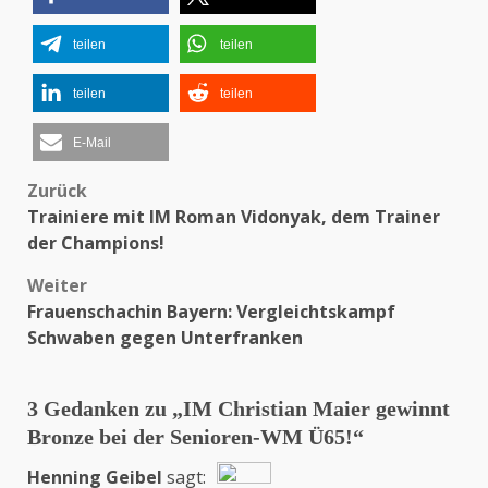
teilen
teilen
teilen
teilen
E-Mail
Zurück
Beitragsnavigation
Trainiere mit IM Roman Vidonyak, dem Trainer
der Champions!
Weiter
Frauenschachin Bayern: Vergleichtskampf
Schwaben gegen Unterfranken
3 Gedanken zu „
IM Christian Maier gewinnt
Bronze bei der Senioren-WM Ü65!
“
Henning Geibel
sagt: