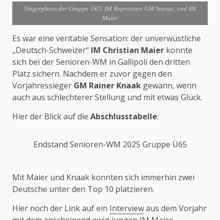
Siegerphoto der Gruppe Ü65. IM Reprintsev, GM Sturua, und IM
Maier
Es war eine veritable Sensation: der unverwüstliche
„Deutsch-Schweizer“
IM Christian Maier
konnte
sich bei der Senioren-WM in Gallipoli den dritten
Platz sichern. Nachdem er zuvor gegen den
Vorjahressieger
GM Rainer Knaak
gewann, wenn
auch aus schlechterer Stellung und mit etwas Glück.
Hier der Blick auf die
Abschlusstabelle
:
Endstand Senioren-WM 2025 Gruppe Ü65
Mit Maier und Knaak konnten sich immerhin zwei
Deutsche unter den Top 10 platzieren.
Hier noch der Link auf ein
Interview
aus dem Vorjahr
mit dem anscheinend ewig jungen IM Maier.