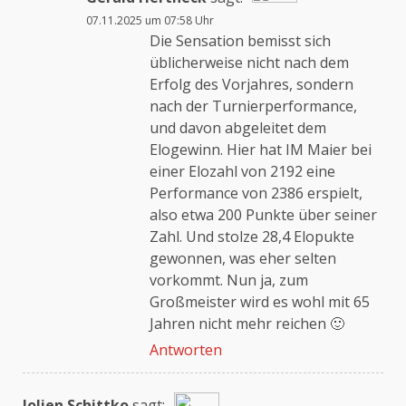
07.11.2025 um 07:58 Uhr
Das „Echte-Person“-Abzeichen!
Die Sensation bemisst sich
üblicherweise nicht nach dem
Erfolg des Vorjahres, sondern
Anti-Spam von CleanTalk
nach der Turnierperformance,
und davon abgeleitet dem
Elogewinn. Hier hat IM Maier bei
einer Elozahl von 2192 eine
Performance von 2386 erspielt,
also etwa 200 Punkte über seiner
Zahl. Und stolze 28,4 Elopukte
gewonnen, was eher selten
vorkommt. Nun ja, zum
Großmeister wird es wohl mit 65
Jahren nicht mehr reichen 🙂
Antworten
Jolien Schittko
sagt: