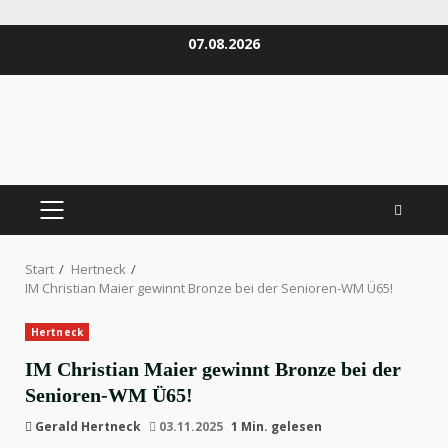
Zum
07.08.2026
Inhalt
springen
PRIMÄRES
MENÜ
Start
Hertneck
IM Christian Maier gewinnt Bronze bei der Senioren-WM Ü65!
Hertneck
IM Christian Maier gewinnt Bronze bei der
Senioren-WM Ü65!
Gerald Hertneck
03.11.2025
1 Min. gelesen