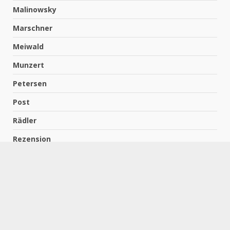
Malinowsky
Marschner
Meiwald
Munzert
Petersen
Post
Rädler
Rezension
Richter
Schach für Kids
Schirmbeck
Schormann