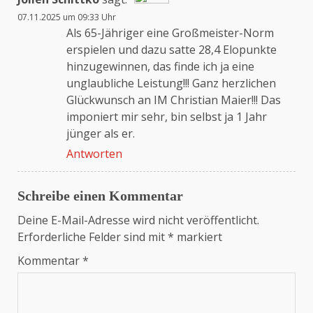
07.11.2025 um 09:33 Uhr
Das „Echte-Person“-Abzeichen!
Als 65-Jähriger eine Großmeister-Norm
erspielen und dazu satte 28,4 Elopunkte
hinzugewinnen, das finde ich ja eine
Anti-Spam von CleanTalk
unglaubliche Leistung!!! Ganz herzlichen
Glückwunsch an IM Christian Maier!!! Das
imponiert mir sehr, bin selbst ja 1 Jahr
jünger als er.
Antworten
Schreibe einen Kommentar
Deine E-Mail-Adresse wird nicht veröffentlicht.
Erforderliche Felder sind mit
*
markiert
Kommentar
*