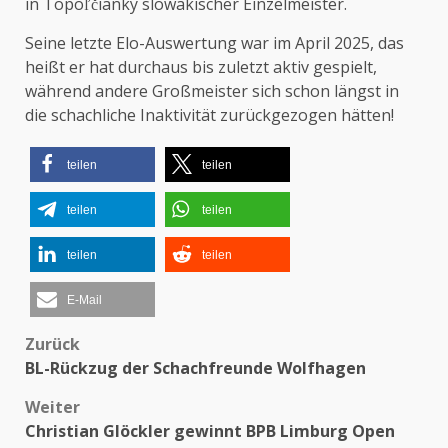
in Topoľčianky slowakischer Einzelmeister.
Seine letzte Elo-Auswertung war im April 2025, das
heißt er hat durchaus bis zuletzt aktiv gespielt,
während andere Großmeister sich schon längst in
die schachliche Inaktivität zurückgezogen hätten!
teilen
teilen
teilen
teilen
teilen
teilen
E-Mail
Zurück
Beitragsnavigation
BL-Rückzug der Schachfreunde Wolfhagen
Weiter
Christian Glöckler gewinnt BPB Limburg Open