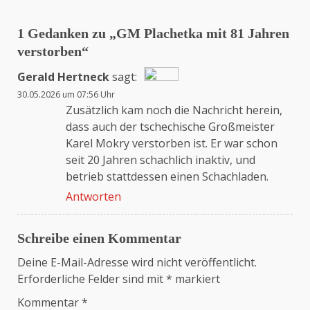
1 Gedanken zu „
GM Plachetka mit 81 Jahren
verstorben
“
Gerald Hertneck
sagt:
30.05.2026 um 07:56 Uhr
Das „Echte-Person“-Abzeichen!
Zusätzlich kam noch die Nachricht herein,
dass auch der tschechische Großmeister
Karel Mokry verstorben ist. Er war schon
Anti-Spam von CleanTalk
seit 20 Jahren schachlich inaktiv, und
betrieb stattdessen einen Schachladen.
Antworten
Schreibe einen Kommentar
Deine E-Mail-Adresse wird nicht veröffentlicht.
Erforderliche Felder sind mit
*
markiert
Kommentar
*