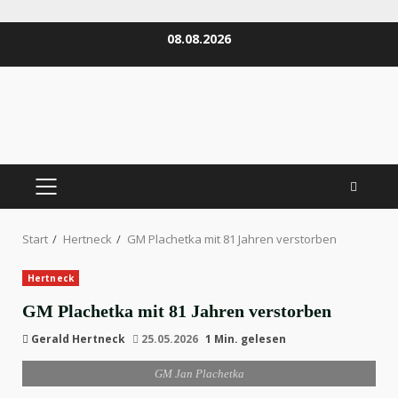
Zum
08.08.2026
Inhalt
springen
PRIMÄRES
MENÜ
Start
Hertneck
GM Plachetka mit 81 Jahren verstorben
Hertneck
GM Plachetka mit 81 Jahren verstorben
Gerald Hertneck
25.05.2026
1 Min. gelesen
GM Jan Plachetka