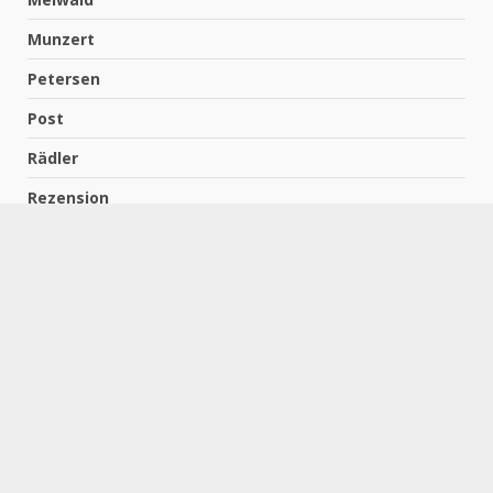
Munzert
Petersen
Post
Rädler
Rezension
Richter
Schach für Kids
Schirmbeck
Schormann
Schreiber
Uncategorized
Wempe