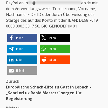
PayPal an
in
**
@
*********************
en.de
mit
dem Verwendungszweck: Turniername, Vorname,
Nachname, FIDE-ID oder durch Überweisung des
Startgeldes auf das Konto mit der IBAN: DE68 7019
0000 0003 3317 50, BIC: GENODEF1M01
teilen
teilen
teilen
teilen
teilen
teilen
E-Mail
Zurück
Beitragsnavigation
Europäische Schach-Elite zu Gast in Lebach –
„SaarLorLux Rapid Masters“ sorgen für
Begeisterung