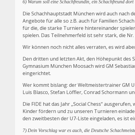
6) Warum soll eine Schachfreundin, ein Schachfreund dort
Die Schachhauptstadt München wird auch nach der
Angebote für alle so z.B. auch für Familien Schac
für die, die starke Turniere hintereinander spiele
spielen. Das Teilnehmerfeld ist sehr stark, die Nr.
Wir können noch nicht alles verraten, es wird ab
Den dritten und letzten Akt, den Höhepunkt des S
Gymnasium München Moosach wird GM Sebastian Sie
eingerichtet.
Wer kommt bislang: der Weltmeistertrainer GM Ub
Luis Blasco, Stefan Löffler, Conrad Schormann und
Die FIDE hat das Jahr „Social Chess“ ausgerufen,
Kinder fördern und zu unseren Turnieren einlad
den zweitbesten der U7-Liste eingeladen, es ist e
7) Dein Vorschlag war es auch, die Deutsche Schachmeist