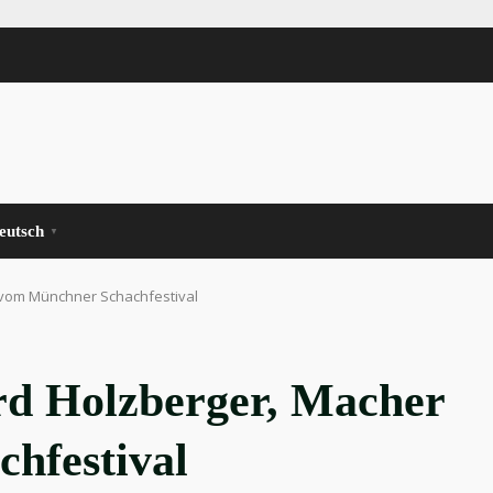
eutsch
▼
r vom Münchner Schachfestival
rd Holzberger, Macher
hfestival