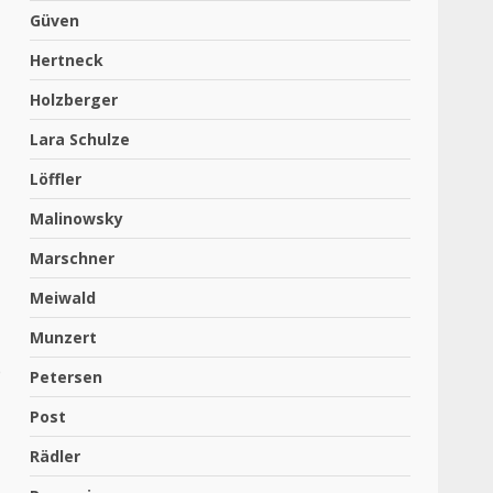
Güven
Hertneck
Holzberger
Lara Schulze
Löffler
Malinowsky
Marschner
Meiwald
Munzert
b
Petersen
Post
Rädler