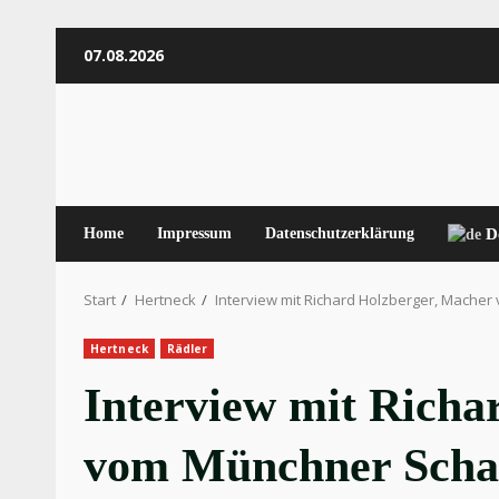
Zum
07.08.2026
Inhalt
springen
Home
Impressum
Datenschutzerklärung
D
Start
Hertneck
Interview mit Richard Holzberger, Mache
Hertneck
Rädler
Interview mit Richa
vom Münchner Schac