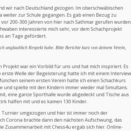
ind wir nach Deutschland gezogen. Im oberschwäbischen
a weiter zur Schule gegangen. Es gab einen Bezug zu
 vor 200-300 Jahren von hier nach Sathmar gerufen wurden
hwaben interessierte mich sehr, vor dem Schachprojekt
es an Tage gefördert.
ich unglaublich Respekt habe. Bitte Berichte kurz von deinem Verein,
 Projekt war ein Vorbild für uns und hat mich inspiriert. Es
 erste Welle der Begeisterung hatte ich mit einem Interview
ünchen seinem ersten Verein hatte ich einen Schachkurs
te und spielte mit den Kindern immer wieder mal Simultans.
 mit, eine ganze Sporthalle wurde abgedeckt und Tische aus
irk halfen mit und es kamen 130 Kinder.
 Turnier umgezogen und hier ist immer noch der
nach Corona brachte dann den nächsten Aufschwung, das
ie Zusammenarbeit mit Chess4u ergab sich hier. Online-