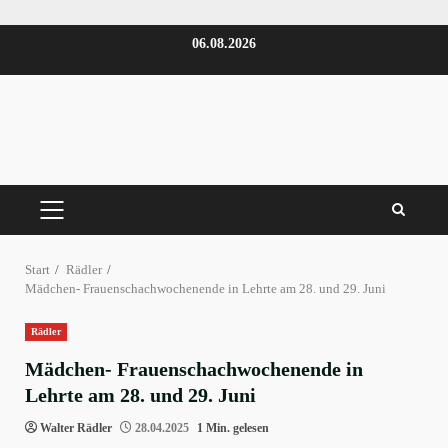
Zum
06.08.2026
Inhalt
springen
PRIMÄRES
MENÜ
Start
Rädler
Mädchen- Frauenschachwochenende in Lehrte am 28. und 29. Juni
Rädler
Mädchen- Frauenschachwochenende in
Lehrte am 28. und 29. Juni
Walter Rädler
28.04.2025
1 Min. gelesen