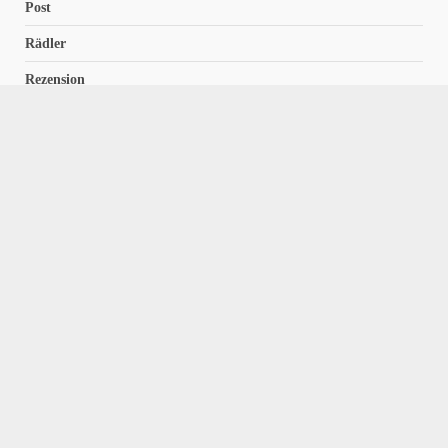
Post
Rädler
Rezension
Richter
Schach für Kids
Schirmbeck
Schormann
Schreiber
Uncategorized
Wempe
Zelbel
Home
Impressum
Datenschutzerklärung