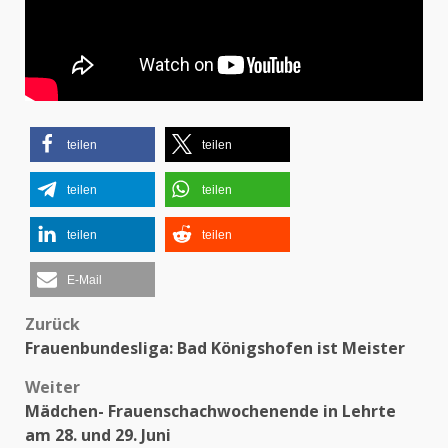
teilen
teilen
teilen
teilen
teilen
teilen
E-Mail
Zurück
Beitragsnavigation
Frauenbundesliga: Bad Königshofen ist Meister
Weiter
Mädchen- Frauenschachwochenende in Lehrte
am 28. und 29. Juni