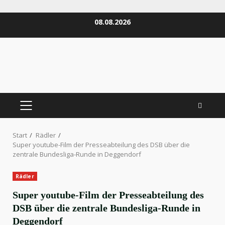
Zum
08.08.2026
Inhalt
springen
PRIMÄRES
MENÜ
Start
Rädler
Super youtube-Film der Presseabteilung des DSB über die
zentrale Bundesliga-Runde in Deggendorf
Rädler
Super youtube-Film der Presseabteilung des
DSB über die zentrale Bundesliga-Runde in
Deggendorf