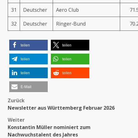
31
Deutscher
Aero Club
71.
32
Deutscher
Ringer-Bund
70.
teilen
teilen
teilen
teilen
teilen
teilen
E-Mail
Zurück
Beitragsnavigation
Newsletter aus Württemberg Februar 2026
Weiter
Konstantin Müller nominiert zum
Nachwuchstalent des Jahres