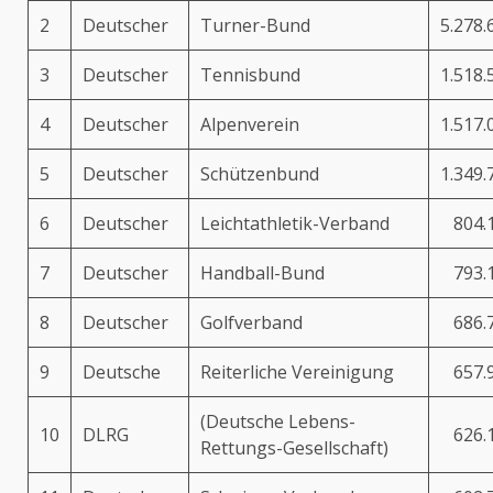
2
Deutscher
Turner-Bund
5.278.
3
Deutscher
Tennisbund
1.518.
4
Deutscher
Alpenverein
1.517.
5
Deutscher
Schützenbund
1.349.
6
Deutscher
Leichtathletik-Verband
804.
7
Deutscher
Handball-Bund
793.
8
Deutscher
Golfverband
686.
9
Deutsche
Reiterliche Vereinigung
657.
(Deutsche Lebens-
10
DLRG
626.
Rettungs-Gesellschaft)