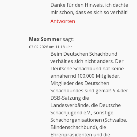
Das „Echte-Person“-Abzeichen!
Danke für den Hinweis, ich dachte
mir schon, dass es sich so verhält!
Antworten
Anti-Spam von CleanTalk
Max Sommer
sagt:
03.02.2026 um 11:18 Uhr
Beim Deutschen Schachbund
verhält es sich nicht anders. Der
Deutsche Schachbund hat keine
annähernd 100.000 Mitglieder.
Mitglieder des Deutschen
Schachbundes sind gemäß § 4 der
DSB-Satzung die
Landesverbände, die Deutsche
Schachjugend e.V., sonstige
Schachorganisationen (Schwalbe,
Blindenschachbund), die
Ehrenpräsidenten und die