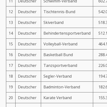
11
Deutscher
Schwimm-Verband
602.
12
Deutscher
Tischtennis-Bund
542.
13
Deutscher
Skiverband
518.
14
Deutscher
Behindertensportverband
512.
15
Deutscher
Volleyball-Verband
464.
16
Deutscher
Basketball Bund
288.
17
Deutscher
Tanzsportverband
226.
18
Deutscher
Segler-Verband
194.
19
Deutscher
Badminton-Verband
182.
20
Deutscher
Karate Verband
155.