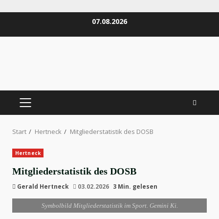
Zum
07.08.2026
Inhalt
springen
PRIMÄRES
MENÜ
Start
Hertneck
Mitgliederstatistik des DOSB
Hertneck
Mitgliederstatistik des DOSB
Gerald Hertneck
03.02.2026
3 Min. gelesen
Symbolbild Mitgliederstatistik im Sport. Gemini Ki.