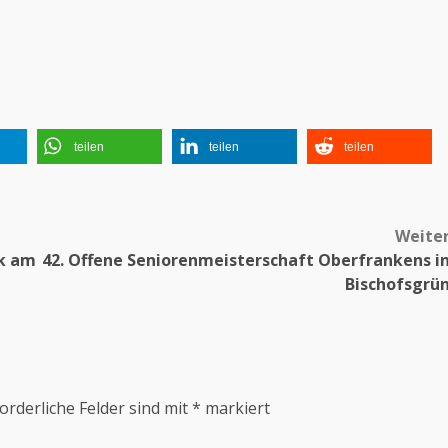
teilen
teilen
teilen
Weite
lk am
42. Offene Seniorenmeisterschaft Oberfrankens i
Bischofsgrü
orderliche Felder sind mit
*
markiert