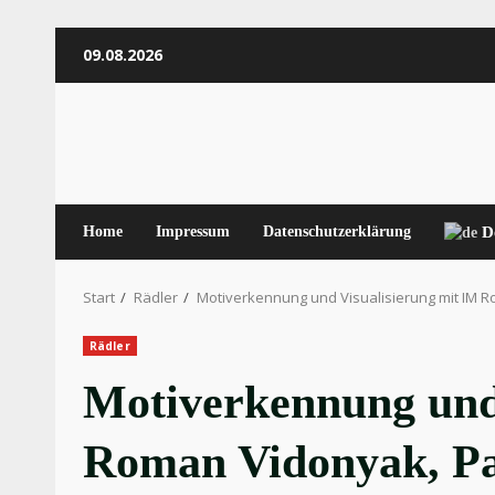
Zum
09.08.2026
Inhalt
springen
Home
Impressum
Datenschutzerklärung
D
Start
Rädler
Motiverkennung und Visualisierung mit IM R
Rädler
Motiverkennung und
Roman Vidonyak, Pa