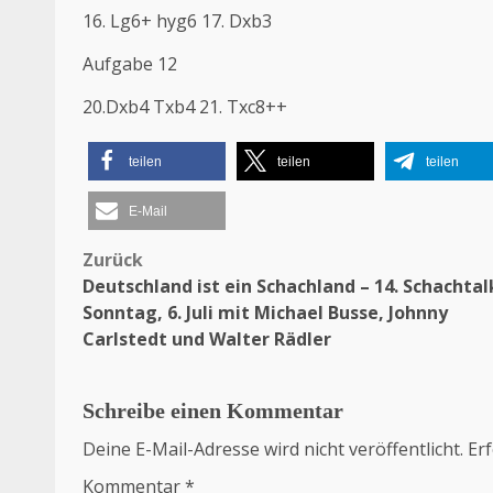
16. Lg6+ hyg6 17. Dxb3
Aufgabe 12
20.Dxb4 Txb4 21. Txc8++
teilen
teilen
teilen
E-Mail
Zurück
Beitragsnavigation
Deutschland ist ein Schachland – 14. Schachta
Sonntag, 6. Juli mit Michael Busse, Johnny
Carlstedt und Walter Rädler
Schreibe einen Kommentar
Deine E-Mail-Adresse wird nicht veröffentlicht.
Erf
Kommentar
*