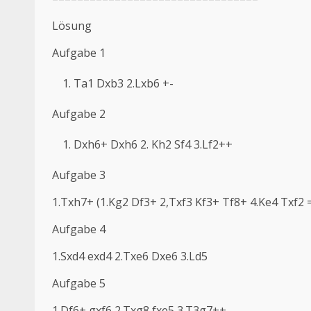
Lösung
Aufgabe 1
Ta1 Dxb3 2.Lxb6 +-
Aufgabe 2
Dxh6+ Dxh6 2. Kh2 Sf4 3.Lf2++
Aufgabe 3
1.Txh7+ (1.Kg2 Df3+ 2,Txf3 Kf3+ Tf8+ 4.Ke4 Txf2
Aufgabe 4
1.Sxd4 exd4 2.Txe6 Dxe6 3.Ld5
Aufgabe 5
1.Df6+ gxf6 2.Txg8 fxe5 3.T3g7++