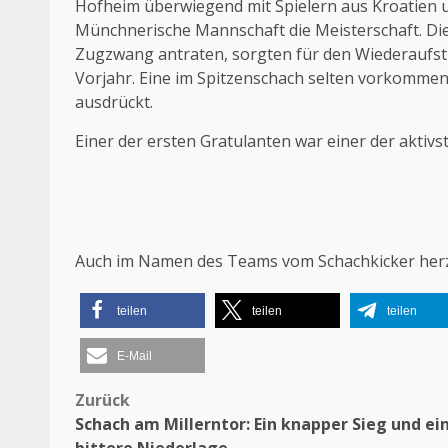
Hofheim überwiegend mit Spielern aus Kroatien 
Münchnerische Mannschaft die Meisterschaft. Dies
Zugzwang antraten, sorgten für den Wiederaufsti
Vorjahr. Eine im Spitzenschach selten vorkommen
ausdrückt.
Einer der ersten Gratulanten war einer der aktiv
Auch im Namen des Teams vom Schachkicker herzl
teilen
teilen
teilen
E-Mail
Zurück
Beitragsnavigation
Schach am Millerntor: Ein knapper Sieg und ei
bittere Niederlage