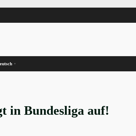
eutsch
▼
 in Bundesliga auf!