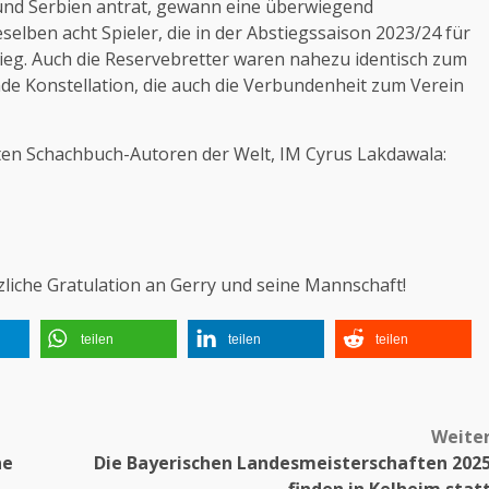
und Serbien antrat, gewann eine überwiegend
elben acht Spieler, die in der Abstiegssaison 2023/24 für
eg. Auch die Reservebretter waren nahezu identisch zum
de Konstellation, die auch die Verbundenheit zum Verein
sten Schachbuch-Autoren der Welt, IM Cyrus Lakdawala:
iche Gratulation an Gerry und seine Mannschaft!
teilen
teilen
teilen
Weite
ne
Die Bayerischen Landesmeisterschaften 202
finden in Kelheim stat