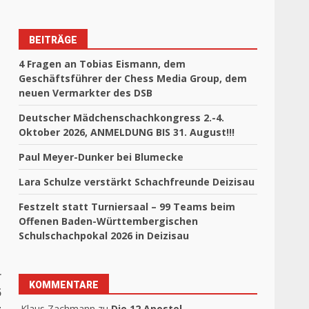
BEITRÄGE
4 Fragen an Tobias Eismann, dem
Geschäftsführer der Chess Media Group, dem
neuen Vermarkter des DSB
Deutscher Mädchenschachkongress 2.-4.
Oktober 2026, ANMELDUNG BIS 31. August!!!
Paul Meyer-Dunker bei Blumecke
Lara Schulze verstärkt Schachfreunde Deizisau
Festzelt statt Turniersaal – 99 Teams beim
Offenen Baden-Württembergischen
Schulschachpokal 2026 in Deizisau
r
KOMMENTARE
5
t
Klaus Zachmann
zu
Die 12 Apostel