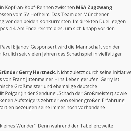
 ein Kopf-an-Kopf-Rennen zwischen
MSA Zugzwang
hessen vom SV Hofheim. Das Team der Münchener
g vor den beiden Konkurrenten. Im direkten Duell gegen
es 4:4. Am Ende reichte dies, um sich knapp vor den
, Pavel Eljanov. Gesponsert wird die Mannschaft von der
ulich seit vielen Jahren das Schachspiel in vielfältiger
Gründer Gerry Hertneck
. Nicht zuletzt durch seine Initiativ
s von Franz Jittenmeiner – ins Leben gerufen. Gerry ist
thische Großmeister und ehemalige deutsche
t Polgar (in der Sendung „Schach der Großmeister) sowie
ckenen Aufsteigers zehrt er von seiner großen Erfahrung
f Partien bezeugen seine immer noch vorhandene
 „kleines Wunder“. Denn während der Tabellenzweite