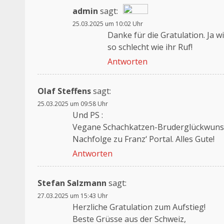
admin
sagt:
25.03.2025 um 10:02 Uhr
Das „Echte-Person“-Abzeichen!
Danke für die Gratulation. Ja w
Anti-Spam von CleanTalk
so schlecht wie ihr Ruf!
Antworten
Olaf Steffens
sagt:
25.03.2025 um 09:58 Uhr
Und PS :
Vegane Schachkatzen-Bruderglückwunsch
Nachfolge zu Franz‘ Portal. Alles Gute!
Antworten
Stefan Salzmann
sagt:
27.03.2025 um 15:43 Uhr
Herzliche Gratulation zum Aufstieg!
Beste Grüsse aus der Schweiz,