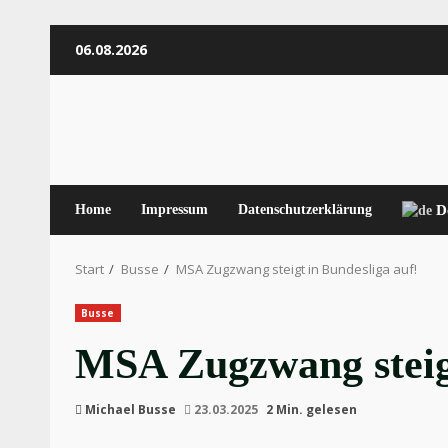
Zum
06.08.2026
Inhalt
springen
Home
Impressum
Datenschutzerklärung
D
Start
Busse
MSA Zugzwang steigt in Bundesliga auf!
Busse
MSA Zugzwang steigt
Michael Busse
23.03.2025
2 Min. gelesen