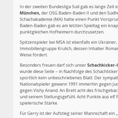
In der zweiten Bundesliga Süd gab es lange Zeit
München,
der OSG Baden-Baden II und den Süd
Schachakademie (MA) hatte einen Punkt Vorsprun
Baden-Baden gab es am letzten Spieltag ein knapp
punktgleichen Hofheimern durchzusetzen.
Spitzenspieler bei MSA ist ebenfalls ein Ukrainer
Immobiliengruppe Krulich, dessen Inhaber Roman Kr
Weise fördert.
Besonders freuen darf sich unser
Schachkicker-
wurde diese Seite – in Nachfolge des Schachticker
sportlich kein unbeschriebenes Blatt. Der sympa
Nationalspieler gewann 1991 immerhin gegen Judi
gegen Vishy Anand. An Brett acht des frischgeba
und seinem Stellungsgefühl. Acht Punkte aus el
spielerische Stärke.
Für Gerry ist der Aufstieg seiner Mannschaft ein