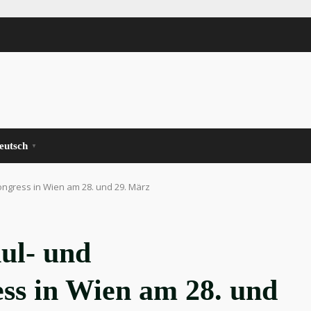
eutsch
▼
ongress in Wien am 28. und 29. März
hul- und
ss in Wien am 28. und