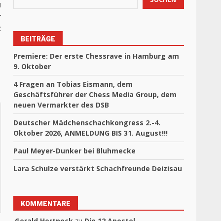
u
r
t
BEITRÄGE
Premiere: Der erste Chessrave in Hamburg am
9. Oktober
4 Fragen an Tobias Eismann, dem
Geschäftsführer der Chess Media Group, dem
neuen Vermarkter des DSB
Deutscher Mädchenschachkongress 2.-4.
Oktober 2026, ANMELDUNG BIS 31. August!!!
Paul Meyer-Dunker bei Bluhmecke
Lara Schulze verstärkt Schachfreunde Deizisau
KOMMENTARE
Gerald Hertneck
zu
Die 12 Apostel