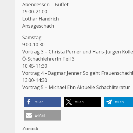
Abendessen – Buffet
19:00-21:00
Lothar Handrich
Ansageschach
Samstag
9:00-10:30
Vortrag 3 – Christa Perner und Hans-Jürgen Koll
Ö-SchachlehrerIn Teil 3
10:45-11:30
Vortrag 4 –Dagmar Jenner So geht Frauenschach! 
13:00-14:30
Vortrag 5 – Michael Ehn Aktuelle Schachliteratur
teilen
teilen
teilen
E-Mail
Zurück
Beitragsnavigation