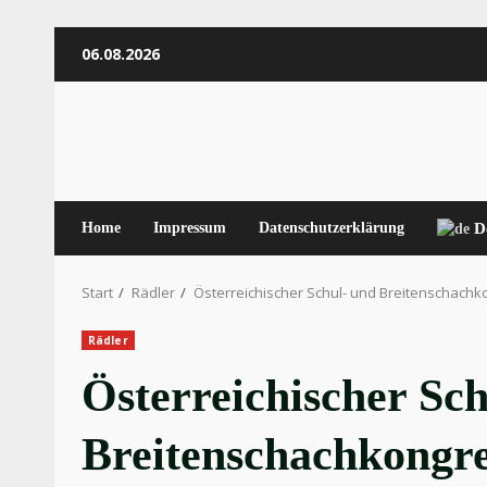
Zum
06.08.2026
Inhalt
springen
Home
Impressum
Datenschutzerklärung
D
Start
Rädler
Österreichischer Schul- und Breitenschachk
Rädler
Österreichischer Sc
Breitenschachkongre