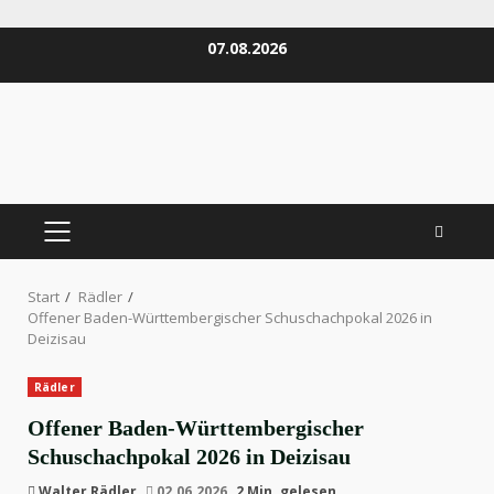
Zum
07.08.2026
Inhalt
springen
PRIMÄRES
MENÜ
Start
Rädler
Offener Baden-Württembergischer Schuschachpokal 2026 in
Deizisau
Rädler
Offener Baden-Württembergischer
Schuschachpokal 2026 in Deizisau
Walter Rädler
02.06.2026
2 Min. gelesen