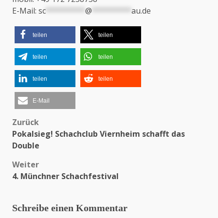
E-Mail:
sc
*********
@
*********
au.de
teilen
teilen
teilen
teilen
teilen
teilen
E-Mail
Zurück
Beitragsnavigation
Pokalsieg! Schachclub Viernheim schafft das
Double
Weiter
4. Münchner Schachfestival
Schreibe einen Kommentar