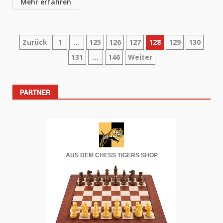
Mehr erfahren
Seitennummerierung
Zurück
1
…
125
126
127
128
129
130
131
…
146
Weiter
der
Beiträge
PARTNER
AUS DEM CHESS TIGERS SHOP