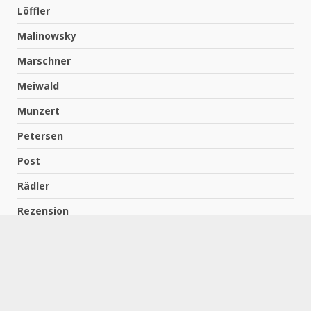
Löffler
Malinowsky
Marschner
Meiwald
Munzert
Petersen
Post
Rädler
Rezension
Richter
Schach für Kids
Schirmbeck
Schormann