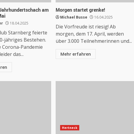
 Jahrhundertschach am
Morgen startet grenke!
Mai
Michael Busse
16.04.2025
er
18.04.2025
Die Vorfreude ist riesig! Ab
lub Starnberg feierte
morgen, dem 17. April, werden
0-jähriges Bestehen.
über 3.000 Teilnehmerinnen und...
e Corona-Pandemie
eider das...
Mehr erfahren
hren
Hertneck