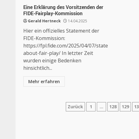
Eine Erklärung des Vorsitzenden der
FIDE-Fairplay-Kommission
Gerald Hertneck
14.04.2025
Hier ein offizielles Statement der
FIDE-Kommission:
https://fpl.fide.com/2025/04/07/statement-
about-fair-play/ In letzter Zeit
wurden einige Bedenken
hinsichtlich...
Mehr erfahren
Seitennummerie
Zurück
1
…
128
129
1
der
Beiträge