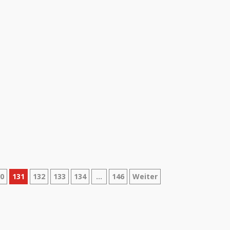
rung
30
131
132
133
134
…
146
Weiter