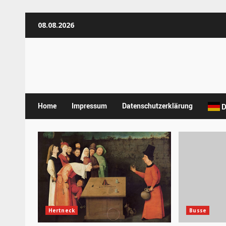
Zum
08.08.2026
Inhalt
springen
Home
Impressum
Datenschutzerklärung
D
Hertneck
Busse