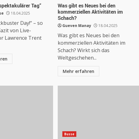
 spektakulärer Tag“
Was gibt es Neues bei den
kommerziellen Aktivitäten im
se
18.04.2025
Schach?
kbuster Day!“ – so
Gueven Manay
18.04.2025
azit von Live-
Was gibt es Neues bei den
r Lawrence Trent
kommerziellen Aktivitäten im
Schach? Wirkt sich das
Weltgeschehen...
hren
Mehr erfahren
Busse