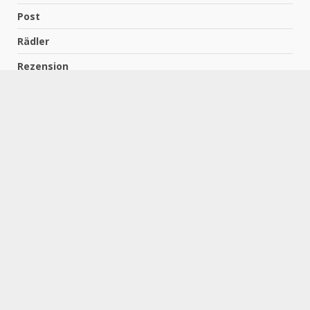
Post
Rädler
Rezension
Richter
Schach für Kids
Schirmbeck
Schormann
Schreiber
Uncategorized
Wempe
Zelbel