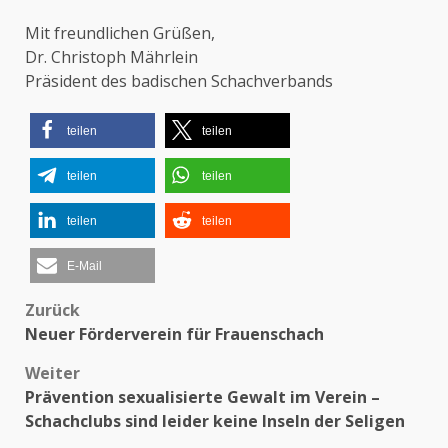
Mit freundlichen Grüßen,
Dr. Christoph Mährlein
Präsident des badischen Schachverbands
teilen
teilen
teilen
teilen
teilen
teilen
E-Mail
Zurück
Beitragsnavigation
Neuer Förderverein für Frauenschach
Weiter
Prävention sexualisierte Gewalt im Verein –
Schachclubs sind leider keine Inseln der Seligen