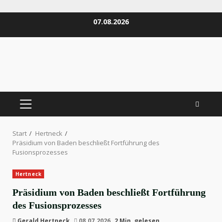
Zum
07.08.2026
Inhalt
springen
PRIMÄRES
MENÜ
Start
Hertneck
Präsidium von Baden beschließt Fortführung des
Fusionsprozesses
Hertneck
Präsidium von Baden beschließt Fortführung
des Fusionsprozesses
Gerald Hertneck
08.07.2026
2 Min. gelesen