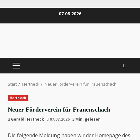
Zum
07.08.2026
Inhalt
springen
PRIMÄRES
MENÜ
Start
Hertneck
Neuer Förderverein für Frauenschach
Hertneck
Neuer Förderverein für Frauenschach
Gerald Hertneck
07.07.2026
3 Min. gelesen
Die folgende
Meldung
haben wir der Homepage des