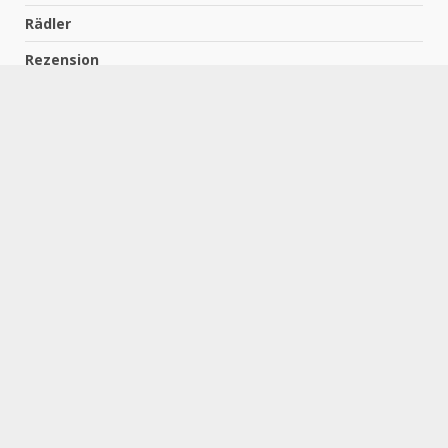
Rädler
Rezension
Richter
Schach für Kids
Schirmbeck
Schormann
Schreiber
Uncategorized
Wempe
Zelbel
Home
Impressum
Datenschutzerklärung