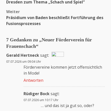
Dresden zum Thema „Schach und Spiel“
Weiter
Präsidium von Baden beschließt Fortführung des
Fusionsprozesses
7 Gedanken zu „
Neuer Förderverein für
Frauenschach
“
Gerald Hertneck
sagt:
07.07.2026 um 09:04 Uhr
Das „Echte-Person“-Abzeichen!
Fördervereine kommen jetzt offensichtlich
in Mode!
Antworten
Anti-Spam von CleanTalk
Rüdiger Bock
sagt:
07.07.2026 um 10:17 Uhr
… und das ist ja gut so, oder?