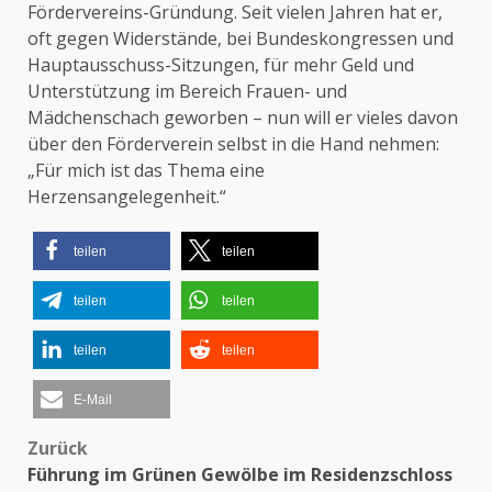
Fördervereins-Gründung. Seit vielen Jahren hat er,
oft gegen Widerstände, bei Bundeskongressen und
Hauptausschuss-Sitzungen, für mehr Geld und
Unterstützung im Bereich Frauen- und
Mädchenschach geworben – nun will er vieles davon
über den Förderverein selbst in die Hand nehmen:
„Für mich ist das Thema eine
Herzensangelegenheit.“
teilen
teilen
teilen
teilen
teilen
teilen
E-Mail
Zurück
Beitragsnavigation
Führung im Grünen Gewölbe im Residenzschloss