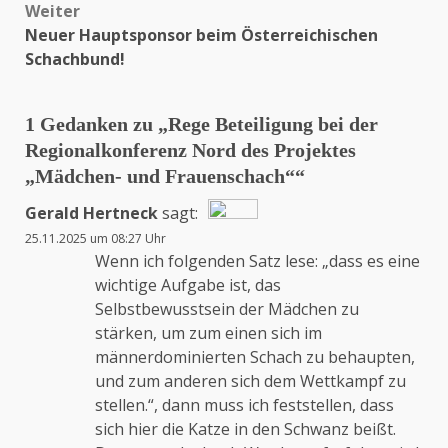
Weiter
Neuer Hauptsponsor beim Österreichischen
Schachbund!
1 Gedanken zu „
Rege Beteiligung bei der
Regionalkonferenz Nord des Projektes
„Mädchen- und Frauenschach“
“
Gerald Hertneck
sagt:
25.11.2025 um 08:27 Uhr
Das „Echte-Person“-Abzeichen!
Wenn ich folgenden Satz lese: „dass es eine
wichtige Aufgabe ist, das
Selbstbewusstsein der Mädchen zu
Anti-Spam von CleanTalk
stärken, um zum einen sich im
männerdominierten Schach zu behaupten,
und zum anderen sich dem Wettkampf zu
stellen.“, dann muss ich feststellen, dass
sich hier die Katze in den Schwanz beißt.