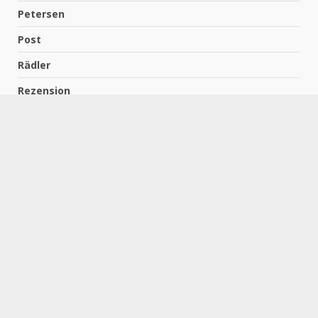
Petersen
Post
Rädler
Rezension
Richter
Schach für Kids
Schirmbeck
Schormann
Schreiber
Uncategorized
Wempe
Zelbel