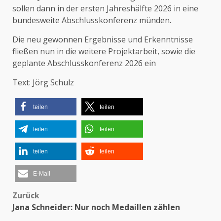
sollen dann in der ersten Jahreshälfte 2026 in eine
bundesweite Abschlusskonferenz münden.
Die neu gewonnen Ergebnisse und Erkenntnisse
fließen nun in die weitere Projektarbeit, sowie die
geplante Abschlusskonferenz 2026 ein
Text: Jörg Schulz
teilen
teilen
teilen
teilen
teilen
teilen
E-Mail
Zurück
Beitragsnavigation
Jana Schneider: Nur noch Medaillen zählen