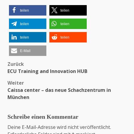
teilen
teilen
teilen
teilen
teilen
teilen
E-Mail
Zurück
Beitragsnavigation
ECU Training and Innovation HUB
Weiter
Caissa center – das neue Schachzentrum in
München
Schreibe einen Kommentar
Deine E-Mail-Adresse wird nicht veröffentlicht.