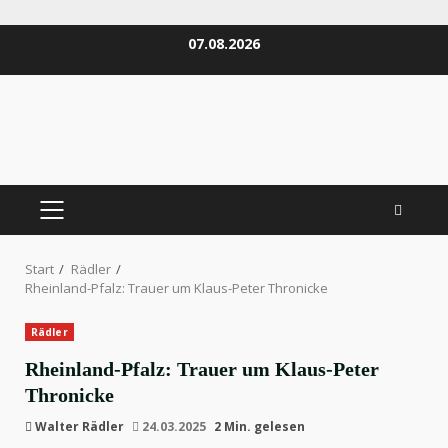
Zum
07.08.2026
Inhalt
springen
PRIMÄRES
MENÜ
Start
Rädler
Rheinland-Pfalz: Trauer um Klaus-Peter Thronicke
Rädler
Rheinland-Pfalz: Trauer um Klaus-Peter
Thronicke
Walter Rädler
24.03.2025
2 Min. gelesen