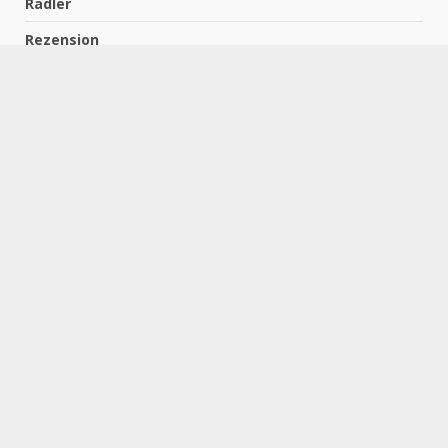
Rädler
Rezension
Richter
Schach für Kids
Schirmbeck
Schormann
Schreiber
Uncategorized
Wempe
Zelbel
Home
Impressum
Datenschutzerklärung