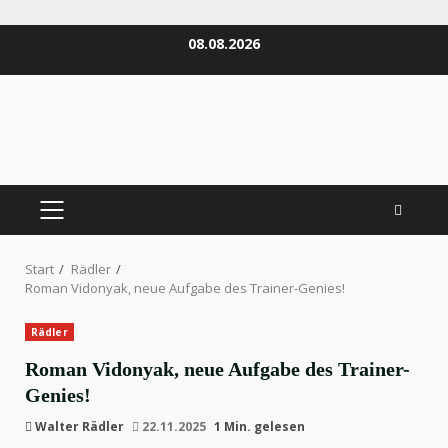
Zum
08.08.2026
Inhalt
springen
PRIMÄRES
MENÜ
Start
Rädler
Roman Vidonyak, neue Aufgabe des Trainer-Genies!
Rädler
Roman Vidonyak, neue Aufgabe des Trainer-
Genies!
Walter Rädler
22.11.2025
1 Min. gelesen