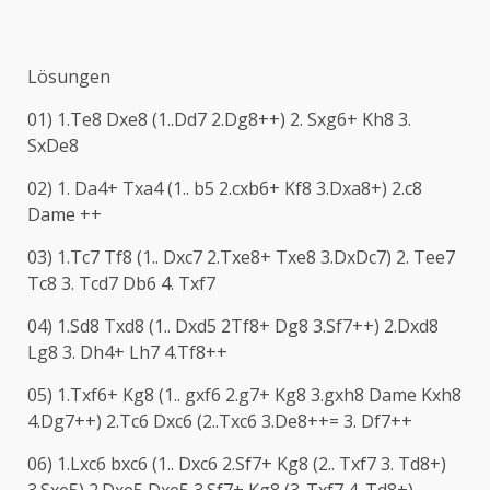
Lösungen
01) 1.Te8 Dxe8 (1..Dd7 2.Dg8++) 2. Sxg6+ Kh8 3.
SxDe8
02) 1. Da4+ Txa4 (1.. b5 2.cxb6+ Kf8 3.Dxa8+) 2.c8
Dame ++
03) 1.Tc7 Tf8 (1.. Dxc7 2.Txe8+ Txe8 3.DxDc7) 2. Tee7
Tc8 3. Tcd7 Db6 4. Txf7
04) 1.Sd8 Txd8 (1.. Dxd5 2Tf8+ Dg8 3.Sf7++) 2.Dxd8
Lg8 3. Dh4+ Lh7 4.Tf8++
05) 1.Txf6+ Kg8 (1.. gxf6 2.g7+ Kg8 3.gxh8 Dame Kxh8
4.Dg7++) 2.Tc6 Dxc6 (2..Txc6 3.De8++= 3. Df7++
06) 1.Lxc6 bxc6 (1.. Dxc6 2.Sf7+ Kg8 (2.. Txf7 3. Td8+)
3.Sxe5) 2.Dxe5 Dxe5 3.Sf7+ Kg8 (3..Txf7 4. Td8+)