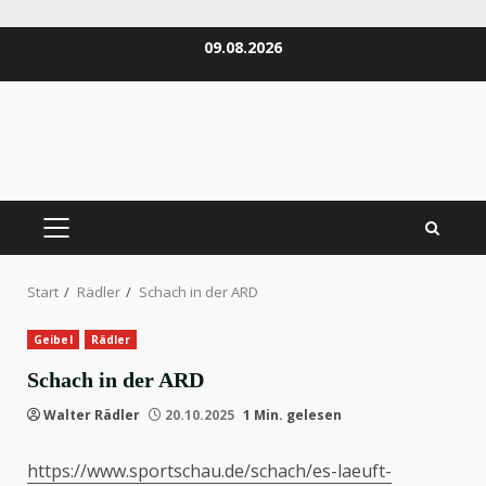
Zum
09.08.2026
Inhalt
springen
PRIMÄRES
MENÜ
Start
Rädler
Schach in der ARD
Geibel
Rädler
Schach in der ARD
Walter Rädler
20.10.2025
1 Min. gelesen
https://www.sportschau.de/schach/es-laeuft-