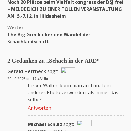
Noch 20 Plätze beim Vielfaltkongress der DSJ frei
– MELDE DICH ZU EINER TOLLEN VERANSTALTUNG
AN! 5.-7.12. in Hildesheim
Weiter
The Big Greek über den Wandel der
Schachlandschaft
2 Gedanken zu „
Schach in der ARD
“
Gerald Hertneck
sagt:
20.10.2025 um 17:48 Uhr
Das „Echte-Person“-Abzeichen!
Lieber Walter, kann man auch mal ein
anderes Photo verwenden, als immer das
selbe?
Anti-Spam von CleanTalk
Antworten
Michael Schulz
sagt: