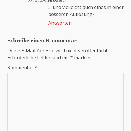
22.10.2025 um 09:36 Uhr
Das „Echte-Person“-Abzeichen!
… und vielleicht auch eines in einer
besseren Auflösung?
Antworten
Anti-Spam von CleanTalk
Schreibe einen Kommentar
Deine E-Mail-Adresse wird nicht veröffentlicht.
Erforderliche Felder sind mit
*
markiert
Kommentar
*