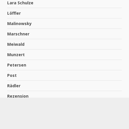
Lara Schulze
Löffler
Malinowsky
Marschner
Meiwald
Munzert
Petersen
Post
Rädler
Rezension
Richter
Schach für Kids
Schirmbeck