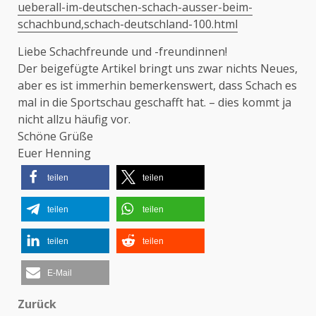
ueberall-im-deutschen-schach-ausser-beim-
schachbund,schach-deutschland-100.html
Liebe Schachfreunde und -freundinnen!
Der beigefügte Artikel bringt uns zwar nichts Neues,
aber es ist immerhin bemerkenswert, dass Schach es
mal in die Sportschau geschafft hat. – dies kommt ja
nicht allzu häufig vor.
Schöne Grüße
Euer Henning
teilen
teilen
teilen
teilen
teilen
teilen
E-Mail
Zurück
Beitragsnavigation