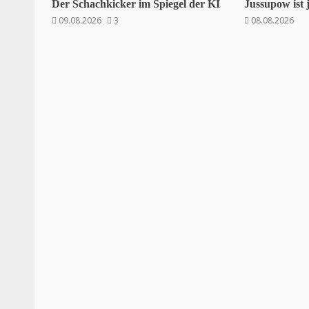
Der Schachkicker im Spiegel der KI
Jussupow ist 
09.08.2026
3
08.08.2026