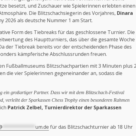
ätze besetzt, und Zuschauer wie Spielerinnen erlebten einen
mosphäre. Die Blitzschachsiegerin des Vorjahres,
Dinara
phy 2026 als deutsche Nummer 1 am Start.
ative Form des Tiebreaks für das geschlossene Turnier. Die
weitwertung des Hauptturniers, das über die gesamte Woche
Da der Tiebreak bereits vor der entscheidenden Phase des
esonders kämpferische Abschlussrunden freuen.
n Fußballmuseums Blitzschachpartien mit 3 Minuten plus 
n die vier Spielerinnen gegeneinander an, sodass die
 ein großartiger Partner. Dass wir mit dem Blitzschach-Festival
ind, verleiht der Sparkassen Chess Trophy einen besonderen Rahmen
sich
Patrick Zelbel, Turnierdirektor der Sparkassen
@
************
um.de
für das Blitzschachturnier ab 18 Uhr