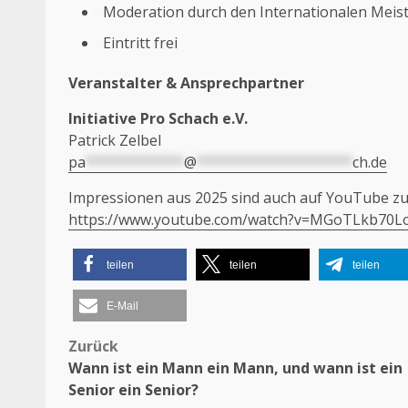
Moderation durch den Internationalen Meist
Eintritt frei
Veranstalter & Ansprechpartner
Initiative Pro Schach e.V.
Patrick Zelbel
pa
************
@
*******************
ch.de
Impressionen aus 2025 sind auch auf YouTube zu 
https://www.youtube.com/watch?v=MGoTLkb70L
teilen
teilen
teilen
E-Mail
Zurück
Beitragsnavigation
Wann ist ein Mann ein Mann, und wann ist ein
Senior ein Senior?