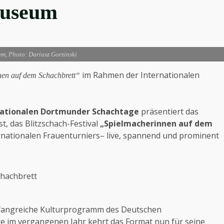
museum
m, Photo: Dariusz Gorzinski
im Rahmen der Internationalen
en auf dem Schachbrett“
nationalen Dortmunder Schachtage
präsentiert das
t, das Blitzschach-Festival
„Spielmacherinnen auf dem
ernationalen Frauenturniers– live, spannend und prominent
chachbrett
mfangreiche Kulturprogramm des Deutschen
e im vergangenen Jahr kehrt das Format nun für seine