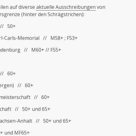
ilen auf diverse
aktuelle Ausschreibungen
von
sgrenze (hinter den Schrägstrichen):
 // 50+
arl-Carls-Memorial // M58+ ; F53+
andenburg // M60+ // F55+
 // 60+
Bergen) // 60+
meisterschaft // 60+
schaft // 50+ und 65+
Sachsen-Anhalt // 50+ und 65+
0+ und MF65+