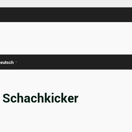
eutsch
▼
m Schachkicker