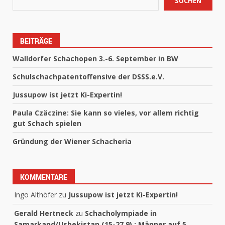
SUCHEN
BEITRÄGE
Walldorfer Schachopen 3.-6. September in BW
Schulschachpatentoffensive der DSSS.e.V.
Jussupow ist jetzt Ki-Expertin!
Paula Czäczine: Sie kann so vieles, vor allem richtig
gut Schach spielen
Gründung der Wiener Schacheria
KOMMENTARE
Ingo Althöfer
zu
Jussupow ist jetzt Ki-Expertin!
Gerald Hertneck
zu
Schacholympiade in
Samarkand/Usbekistan (15-27.9) : Männer auf 5