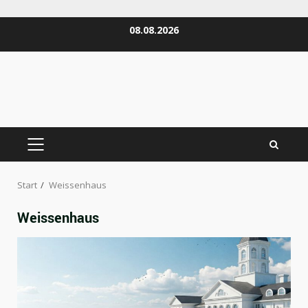
Zum
08.08.2026
Inhalt
springen
PRIMÄRES
MENÜ
Start
Weissenhaus
Weissenhaus