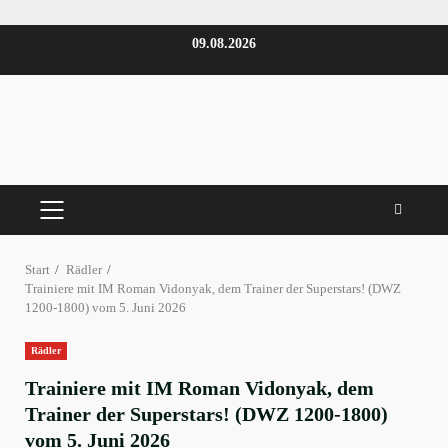
Zum
09.08.2026
Inhalt
springen
PRIMÄRES
MENÜ
Start
Rädler
Trainiere mit IM Roman Vidonyak, dem Trainer der Superstars! (DWZ
1200-1800) vom 5. Juni 2026
Rädler
Trainiere mit IM Roman Vidonyak, dem
Trainer der Superstars! (DWZ 1200-1800)
vom 5. Juni 2026