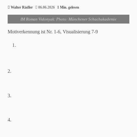
Walter Rädler
06.06.2026
1 Min. gelesen
IM Roman Vidonyak: Photo: Münchener Schachakademie
Motiverkennung ist Nr. 1-6, Visualisierung 7-9
2.
3.
4.