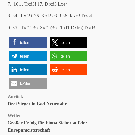
7. 16… Txd3! 17. D xd3 Lxe4
8. 34.. Lxf2+ 35. Kxf2 e3+! 36. Kxe3 Dxa4
9. 35.. Txf1! 36. Sxf1 (36.. Txf1 Dxh6) Dxd3
teilen
teilen
teilen
teilen
teilen
teilen
E-Mail
Beitragsnavigation
Zurück
Drei Sieger in Bad Neuenahr
Weiter
Großer Erfolg für Fiona Sieber auf der
Europameisterschaft