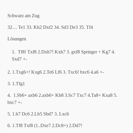
Schwarz am Zug
32… Te1 33. Kh2 Dxf2 34. Sd3 De3 35. Tf4
Lösungen
Tf8! Txf8 2.Dxh7! Kxh7 3. gxf8 Springer + Kg7 4.
Sxd7 +-
2. 1.Txg6+! Kxg6 2.Te6 Lf6 3. Txc6! bxc6 4.a6 +-
3. 1.Tfg1
4. 1.Sb6+ axb6 2.axb6+ Kb8 3.Sc7 Txc7 4.Ta8+ Kxa8 5.
bxc7 +-
5. 1.b7 Dc6 2.Lb5 Sbd7 3. Lxc6
6. 1.Tf8 Txf8 (1..Dxe7 2.Dc8+) 2.Dd7!