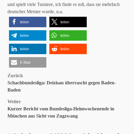
und spielt viele Turniere, ich finde es toll, dass sie mehrfach
deutscher Meister wurde, u.a.
teilen
teilen
teilen
teilen
teilen
teilen
E-Mail
Beitragsnavigation
Zurück
Schachbundesliga: Deizisau überrascht gegen Baden-
Baden
Weiter
Kurzer Bericht vom Bundesliga-Heimwochenende in
München aus Sicht von Zugzwang