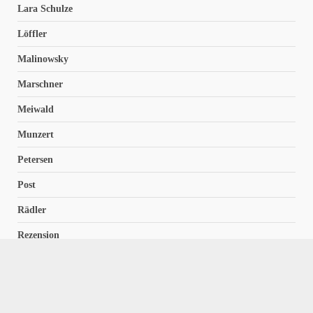
Lara Schulze
Löffler
Malinowsky
Marschner
Meiwald
Munzert
Petersen
Post
Rädler
Rezension
Richter
Schach für Kids
Schirmbeck