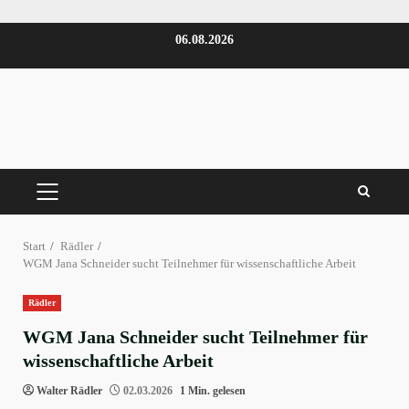
Zum
06.08.2026
Inhalt
springen
PRIMÄRES
MENÜ
Start
Rädler
WGM Jana Schneider sucht Teilnehmer für wissenschaftliche Arbeit
Rädler
WGM Jana Schneider sucht Teilnehmer für
wissenschaftliche Arbeit
Walter Rädler
02.03.2026
1 Min. gelesen