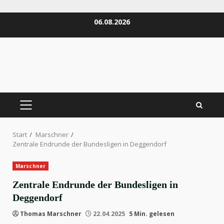
Zum
06.08.2026
Inhalt
springen
PRIMÄRES
MENÜ
Start
Marschner
Zentrale Endrunde der Bundesligen in Deggendorf
Marschner
Zentrale Endrunde der Bundesligen in
Deggendorf
Thomas Marschner
22.04.2025
5 Min. gelesen