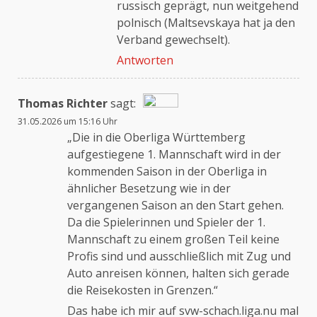
russisch geprägt, nun weitgehend
polnisch (Maltsevskaya hat ja den
Verband gewechselt).
Antworten
Thomas Richter
sagt:
31.05.2026 um 15:16 Uhr
Das „Echte-Person“-Abzeichen!
„Die in die Oberliga Württemberg
aufgestiegene 1. Mannschaft wird in der
kommenden Saison in der Oberliga in
Anti-Spam von CleanTalk
ähnlicher Besetzung wie in der
vergangenen Saison an den Start gehen.
Da die Spielerinnen und Spieler der 1.
Mannschaft zu einem großen Teil keine
Profis sind und ausschließlich mit Zug und
Auto anreisen können, halten sich gerade
die Reisekosten in Grenzen.“
Das habe ich mir auf svw-schach.liga.nu mal