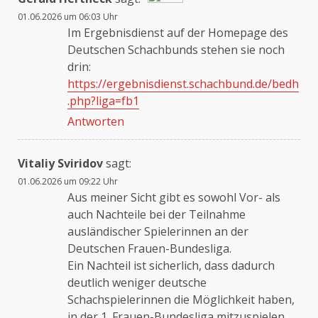
01.06.2026 um 06:03 Uhr
Das „Echte-Person“-Abzeichen!
Im Ergebnisdienst auf der Homepage des
Deutschen Schachbunds stehen sie noch
drin:
Anti-Spam von CleanTalk
https://ergebnisdienst.schachbund.de/bedh
.php?liga=fb1
Antworten
Vitaliy Sviridov
sagt:
01.06.2026 um 09:22 Uhr
Aus meiner Sicht gibt es sowohl Vor- als
auch Nachteile bei der Teilnahme
ausländischer Spielerinnen an der
Deutschen Frauen-Bundesliga.
Ein Nachteil ist sicherlich, dass dadurch
deutlich weniger deutsche
Schachspielerinnen die Möglichkeit haben,
in der 1. Frauen-Bundesliga mitzuspielen.