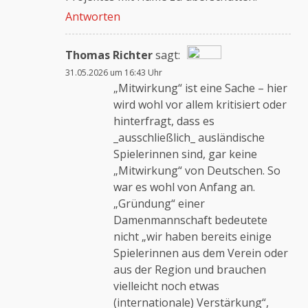
Antworten
Thomas Richter
sagt:
31.05.2026 um 16:43 Uhr
Das „Echte-Person“-Abzeichen!
„Mitwirkung“ ist eine Sache – hier
wird wohl vor allem kritisiert oder
hinterfragt, dass es
Anti-Spam von CleanTalk
_ausschließlich_ ausländische
Spielerinnen sind, gar keine
„Mitwirkung“ von Deutschen. So
war es wohl von Anfang an.
„Gründung“ einer
Damenmannschaft bedeutete
nicht „wir haben bereits einige
Spielerinnen aus dem Verein oder
aus der Region und brauchen
vielleicht noch etwas
(internationale) Verstärkung“,