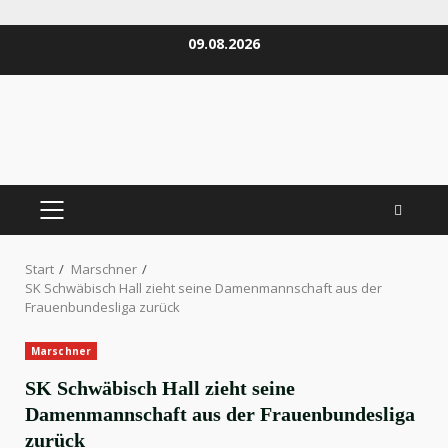
Zum
09.08.2026
Inhalt
springen
PRIMÄRES
MENÜ
Start
Marschner
SK Schwäbisch Hall zieht seine Damenmannschaft aus der
Frauenbundesliga zurück
Marschner
SK Schwäbisch Hall zieht seine
Damenmannschaft aus der Frauenbundesliga
zurück