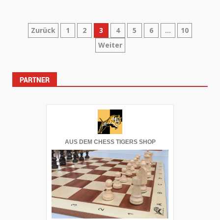
Seitennummerierung
Zurück
1
2
3
4
5
6
…
10
Weiter
der
Beiträge
PARTNER
AUS DEM CHESS TIGERS SHOP