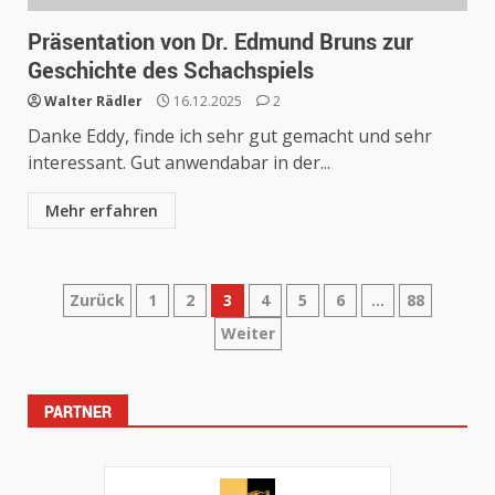
Präsentation von Dr. Edmund Bruns zur
Geschichte des Schachspiels
Walter Rädler
16.12.2025
2
Danke Eddy, finde ich sehr gut gemacht und sehr
interessant. Gut anwendabar in der...
Mehr erfahren
Seitennummerierung
Zurück
1
2
3
4
5
6
…
88
Weiter
der
Beiträge
PARTNER