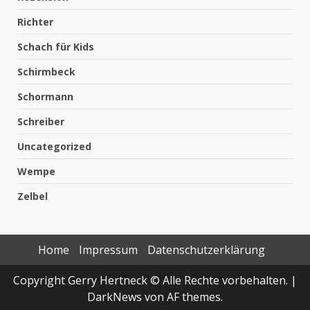
Richter
Schach für Kids
Schirmbeck
Schormann
Schreiber
Uncategorized
Wempe
Zelbel
Home
Impressum
Datenschutzerklärung
Copyright Gerry Hertneck © Alle Rechte vorbehalten.
|
DarkNews
von AF themes.