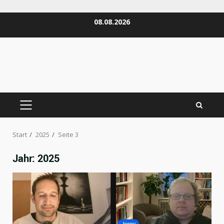
Zum
08.08.2026
Inhalt
springen
PRIMÄRES
MENÜ
Start
2025
Seite 3
Jahr:
2025