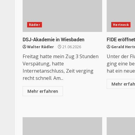
Rädler
Hertneck
DSJ-Akademie in Wiesbaden
FIDE eröffne
Walter Rädler
21.06.2026
Gerald Hert
Freitag hatte mein Zug 3 Stunden
Unter der Fl
Verspätung, hatte
ging eine be
Internetanschluss, Zeit verging
hat ein neues
recht schnell. Am...
Mehr erfa
Mehr erfahren