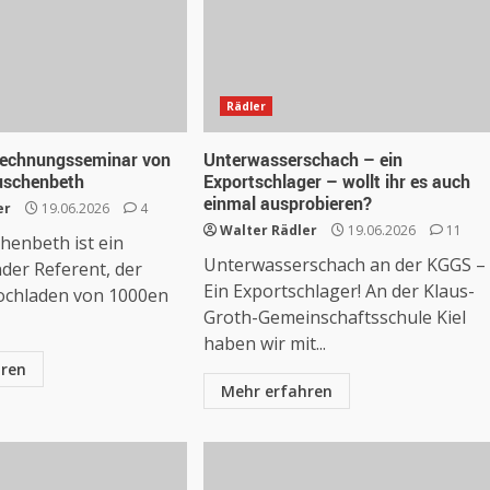
Rädler
rechnungsseminar von
Unterwasserschach – ein
uschenbeth
Exportschlager – wollt ihr es auch
einmal ausprobieren?
er
19.06.2026
4
Walter Rädler
19.06.2026
11
henbeth ist ein
Unterwasserschach an der KGGS –
der Referent, der
Ein Exportschlager! An der Klaus-
ochladen von 1000en
Groth-Gemeinschaftsschule Kiel
haben wir mit...
hren
Mehr erfahren