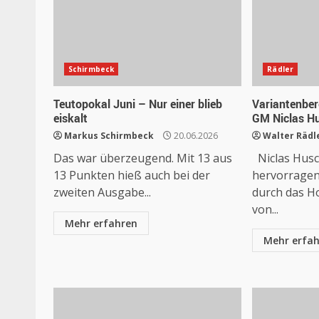
Schirmbeck
Rädler
Teutopokal Juni – Nur einer blieb
Variantenbe
eiskalt
GM Niclas H
Markus Schirmbeck
20.06.2026
Walter Rädl
Das war überzeugend. Mit 13 aus
Niclas Husc
13 Punkten hieß auch bei der
hervorragen
zweiten Ausgabe...
durch das H
von...
Mehr erfahren
Mehr erfa