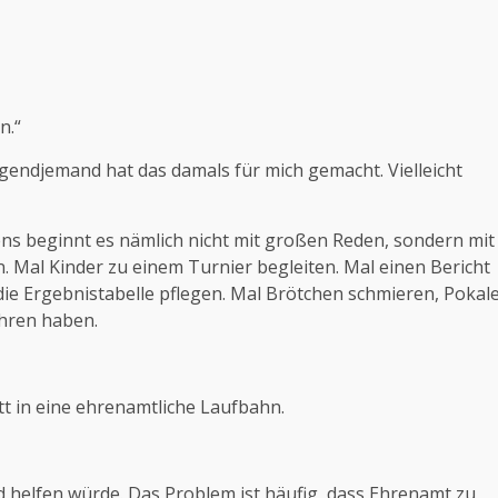
n.“
rgendjemand hat das damals für mich gemacht. Vielleicht
stens beginnt es nämlich nicht mit großen Reden, sondern mit
. Mal Kinder zu einem Turnier begleiten. Mal einen Bericht
ie Ergebnistabelle pflegen. Mal Brötchen schmieren, Pokal
Uhren haben.
itt in eine ehrenamtliche Laufbahn.
nd helfen würde. Das Problem ist häufig, dass Ehrenamt zu