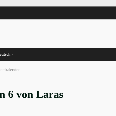
eutsch
▼
entskalender
n 6 von Laras