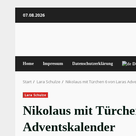
Zum
07.08.2026
Inhalt
springen
Home
Impressum
Datenschutzerklärung
D
Start
Lara Schulze
Nikolaus mit Türchen 6 von Laras Adv
Lara Schulze
Nikolaus mit Türche
Adventskalender