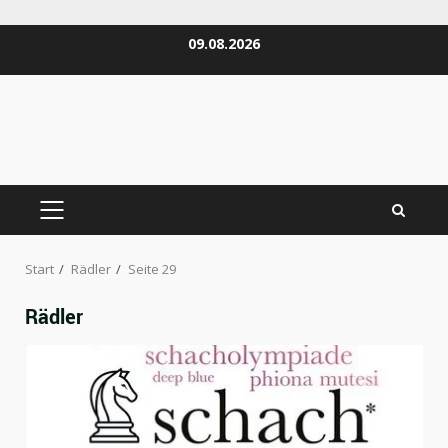
Zum
09.08.2026
Inhalt
springen
PRIMÄRES
MENÜ
Start
Rädler
Seite 29
Rädler