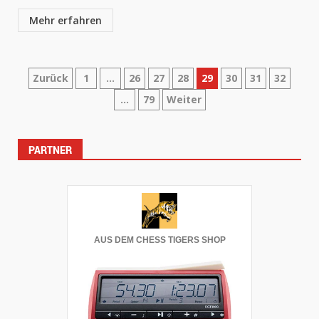
Mehr erfahren
Seitennummerierung
Zurück
1
…
26
27
28
29
30
31
32
…
79
Weiter
der
Beiträge
PARTNER
AUS DEM CHESS TIGERS SHOP