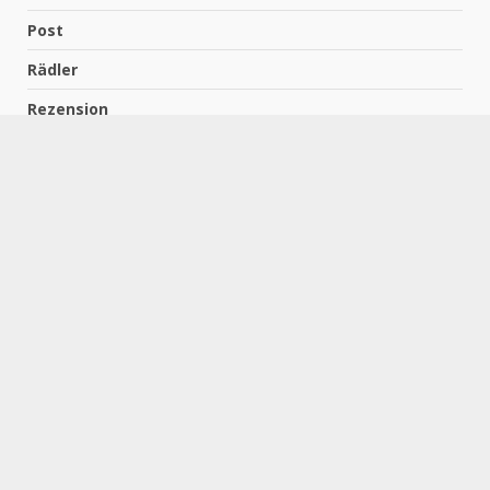
Post
Rädler
Rezension
Richter
Schach für Kids
Schirmbeck
Schormann
Schreiber
Uncategorized
Wempe
Zelbel