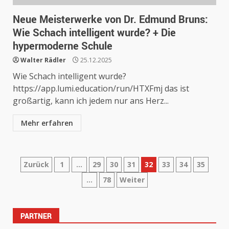
Neue Meisterwerke von Dr. Edmund Bruns:
Wie Schach intelligent wurde? + Die
hypermoderne Schule
Walter Rädler
25.12.2025
Wie Schach intelligent wurde?
https://app.lumi.education/run/HTXFmj das ist
großartig, kann ich jedem nur ans Herz...
Mehr erfahren
Seitennummerierung
Zurück
1
…
29
30
31
32
33
34
35
…
78
Weiter
der
Beiträge
PARTNER