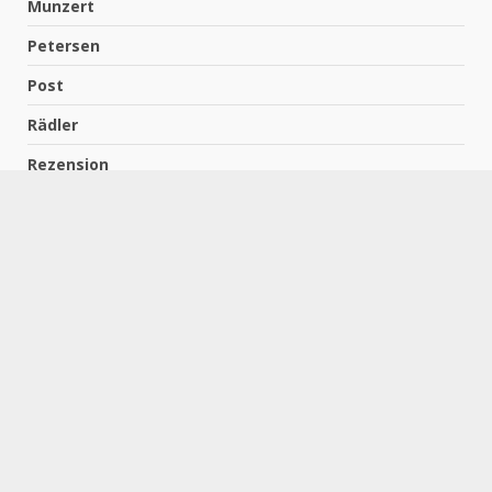
Munzert
Petersen
Post
Rädler
Rezension
Richter
Schach für Kids
Schirmbeck
Schormann
Schreiber
Uncategorized
Wempe
Zelbel