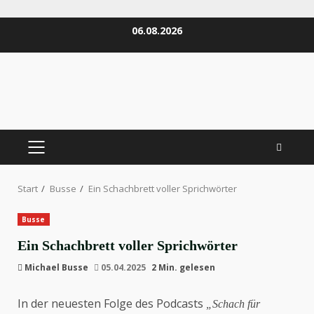
Zum
06.08.2026
Inhalt
springen
PRIMÄRES
MENÜ
Start
Busse
Ein Schachbrett voller Sprichwörter
Busse
Ein Schachbrett voller Sprichwörter
Michael Busse
05.04.2025
2 Min. gelesen
In der neuesten Folge des Podcasts
„Schach für